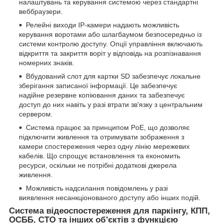
налаштувань та керування системою через стандартні
веббраузери.
Релейні виходи IP-камери надають можливість
керування воротами або шлагбаумом безпосередньо із
системи контролю доступу. Опції управління включають
відкриття та закриття воріт у відповідь на розпізнавання
номерних знаків.
Вбудований слот для картки SD забезпечує локальне
зберігання записаної інформації. Це забезпечує
надійне резервне копіювання даних та забезпечує
доступ до них навіть у разі втрати зв'язку з центральним
сервером.
Система працює за принципом PoE, що дозволяє
підключити живлення та отримувати зображення з
камери спостереження через одну лінію мережевих
кабелів. Що спрощує встановлення та економить
ресурси, оскільки не потрібні додаткові джерела
живлення.
Можливість надсилання повідомлень у разі
виявлення несанкціонованого доступу або інших подій.
Система відеоспостереження для паркінгу, КПП,
ОСББ, СТО та інших об'єктів з функцією