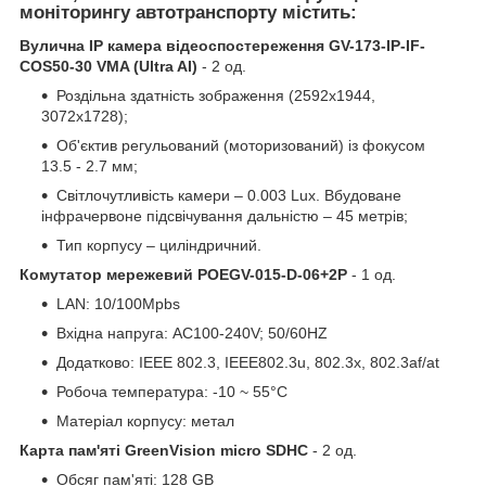
моніторингу автотранспорту містить:
Вулична IP камера відеоспостереження GV-173-IP-IF-
COS50-30 VMA (Ultra AI)
- 2 од.
Роздільна здатність зображення (2592x1944,
3072х1728);
Об'єктив регульований (моторизований) із фокусом
13.5 - 2.7 мм;
Світлочутливість камери – 0.003 Lux. Вбудоване
інфрачервоне підсвічування дальністю – 45 метрів;
Тип корпусу – циліндричний.
Комутатор мережевий POEGV-015-D-06+2P
- 1 од.
LAN: 10/100Mpbs
Вхідна напруга: AC100-240V; 50/60HZ
Додатково: IEEE 802.3, IEEE802.3u, 802.3x, 802.3af/at
Робоча температура: -10 ~ 55°C
Матеріал корпусу: метал
Карта пам'яті GreenVision micro SDHC
- 2 од.
Обсяг пам'яті: 128 GB