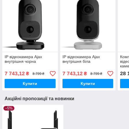
IP відеокамера Ajax
IP відеокамера Ajax
Ком
внутрішня чорна
внутрішня біла
віде
каме
5MP
7 743,12
7 743,12
28 
₴
₴
8 799 ₴
8 799 ₴
Купити
Купити
Акційні пропозиції та новинки
–5%