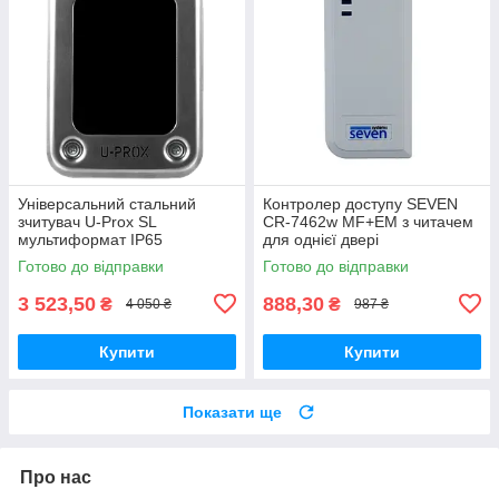
Універсальний стальний
Контролер доступу SEVEN
зчитувач U-Prox SL
CR-7462w MF+EM з читачем
мультиформат IP65
для однієї двері
Готово до відправки
Готово до відправки
3 523,50
888,30
₴
₴
4 050 ₴
987 ₴
Купити
Купити
Показати ще
Про нас