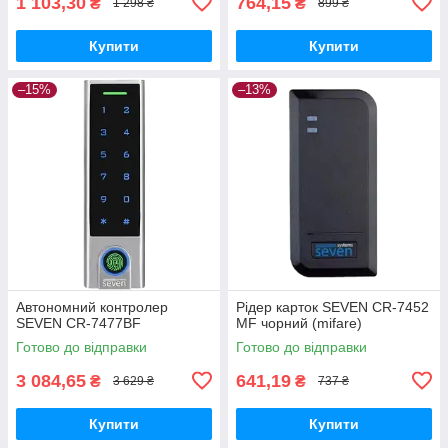
1 103,30
764,15
₴
₴
1 298 ₴
899 ₴
Купити
Купити
–15%
–13%
Автономний контролер
Рідер карток SEVEN CR-7452
SEVEN CR-7477BF
MF чорний (mifare)
Готово до відправки
Готово до відправки
3 084,65
641,19
₴
₴
3 629 ₴
737 ₴
Купити
Купити