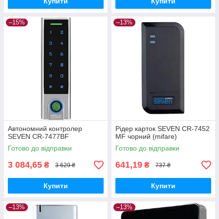
Купити
Купити
–15%
–13%
Автономний контролер
Рідер карток SEVEN CR-7452
SEVEN CR-7477BF
MF чорний (mifare)
Готово до відправки
Готово до відправки
3 084,65
641,19
₴
₴
3 629 ₴
737 ₴
Купити
Купити
–13%
–13%