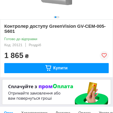
Контролер доступу GreenVision GV-CEM-005-
S601
Готово до відправки
Код: 20121
Роздріб
1 865
₴
Купити
Опис
Характеристики
Доставка
Оплата
Умови п