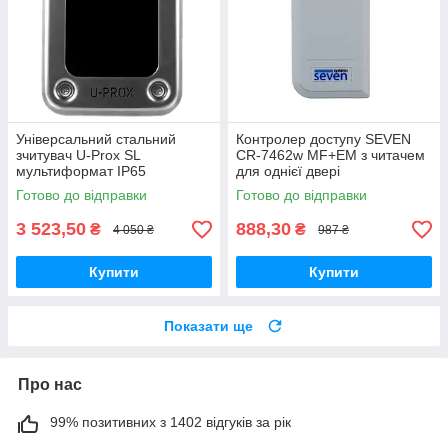
Універсальний стальний
Контролер доступу SEVEN
зчитувач U-Prox SL
CR-7462w MF+EM з читачем
мультиформат IP65
для однієї двері
Готово до відправки
Готово до відправки
3 523,50
888,30
₴
₴
4 050 ₴
987 ₴
Купити
Купити
Показати ще
Про нас
99% позитивних з 1402 відгуків за рік