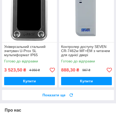
Універсальний стальний
Контролер доступу SEVEN
зчитувач U-Prox SL
CR-7462w MF+EM з читачем
мультиформат IP65
для однієї двері
Готово до відправки
Готово до відправки
3 523,50
888,30
₴
₴
4 050 ₴
987 ₴
Купити
Купити
Показати ще
Про нас