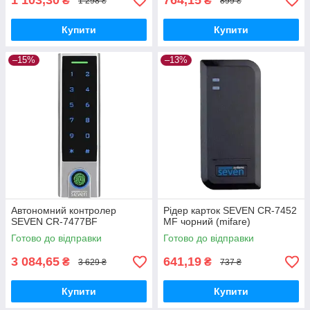
1 103,30
764,15
₴
₴
1 298 ₴
899 ₴
Купити
Купити
–15%
–13%
Автономний контролер
Рідер карток SEVEN CR-7452
SEVEN CR-7477BF
MF чорний (mifare)
Готово до відправки
Готово до відправки
3 084,65
641,19
₴
₴
3 629 ₴
737 ₴
Купити
Купити