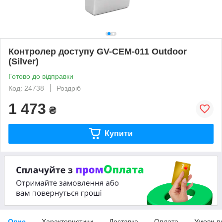
Контролер доступу GV-CEM-011 Outdoor
(Silver)
Готово до відправки
Код: 24738
Роздріб
1 473
₴
Купити
Опис
Характеристики
Доставка
Оплата
Умови п