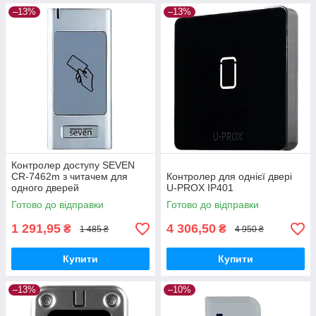
–13%
–13%
Контролер доступу SEVEN
CR-7462m з читачем для
Контролер для однієї двері
одного дверей
U-PROX IP401
Готово до відправки
Готово до відправки
1 291,95
4 306,50
₴
₴
1 485 ₴
4 950 ₴
Купити
Купити
–13%
–10%