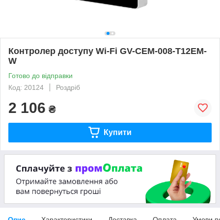
Контролер доступу Wi-Fi GV-CEM-008-T12EM-
W
Готово до відправки
Код: 20124
Роздріб
2 106
₴
Купити
Опис
Характеристики
Доставка
Оплата
Умови п