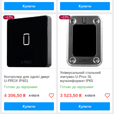
Купити
Купити
–13%
–13%
Універсальний стальний
Контролер для однієї двері
зчитувач U-Prox SL
U-PROX IP401
мультиформат IP65
Готово до відправки
Готово до відправки
4 306,50
3 523,50
₴
₴
4 950 ₴
4 050 ₴
Купити
Купити