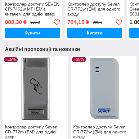
Контролер доступу SEVEN
Контролер доступу Seven
Конт
CR-7462w MF+EM з
CR-772w (EM) для одного
Gree
читачем для однієї двері
входу
S60
888,30
764,15
1 8
₴
₴
987 ₴
899 ₴
Купити
Купити
Акційні пропозиції та новинки
–15%
–15%
Контролер доступу Seven
Контролер доступу Seven
CR-772m (EM) для однієї
CR-772w (EM) для одного
двері
входу