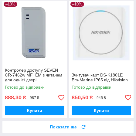
–10%
–10%
Контролер доступу SEVEN
CR-7462w MF+EM з читачем
Зчитувач карт DS-K1801E
для однієї двері
Em-Marine IP65 від Hikvision
Готово до відправки
Готово до відправки
888,30
850,50
₴
₴
987 ₴
945 ₴
Купити
Купити
Показати ще