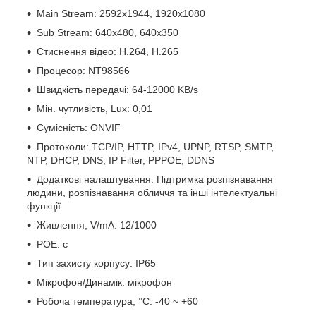
Main Stream: 2592x1944, 1920х1080
Sub Stream: 640х480, 640х350
Стиснення відео: H.264, H.265
Процесор: NT98566
Швидкість передачі: 64-12000 KB/s
Мін. чутливість, Lux: 0,01
Сумісність: ONVIF
Протоколи: TCP/IP, HTTP, IPv4, UPNP, RTSP, SMTP,
NTP, DHCP, DNS, IP Filter, PPPOE, DDNS
Додаткові налаштування: Підтримка розпізнавання
людини, розпізнавання обличчя та інші інтелектуальні
функції
Живлення, V/mA: 12/1000
РОЕ: є
Тип захисту корпусу: IP65
Мікрофон/Динамік: мікрофон
Робоча температура, °C: -40 ~ +60