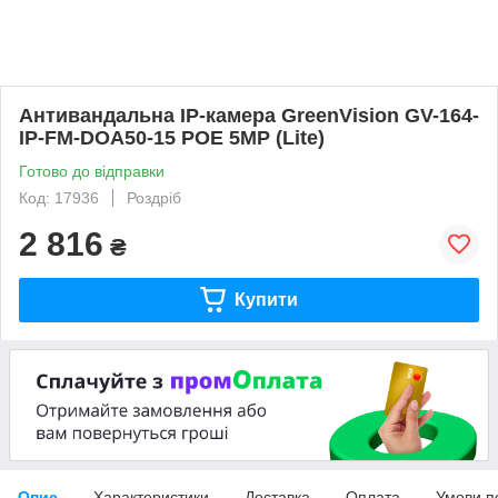
Антивандальна IP-камера GreenVision GV-164-
IP-FM-DOA50-15 POE 5MP (Lite)
Готово до відправки
Код: 17936
Роздріб
2 816
₴
Купити
Опис
Характеристики
Доставка
Оплата
Умови п