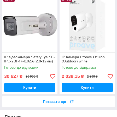
–17%
–15%
IP відеокамера SafetyEye SE-
IP Камера Proove Oculon
IPC-2BP47-I10ZA (2.8-12мм)
(Outdoor) white
Готово до відправки
Готово до відправки
30 627
2 039,15
₴
₴
36 900 ₴
2 399 ₴
Купити
Купити
Показати ще
Про нас