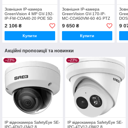
Зовнішня IP-камера
Зовнішня IP-камера
Зовн
GreenVision 4 МР GV-192-
GreenVision GV-170-IP-
Gree
IP-FM-COA40-20 POE SD
MC-COA50VM-60 4G PTZ
DOS
(Lite)
2 106
9 650
9 0
₴
₴
Купити
Купити
Акційні пропозиції та новинки
–23%
–23%
IP відеокамера SafetyEye SE-
IP відеокамера SafetyEye SE-
IPC-4DV2-I3A/2.8
IPC-4TV12-I3M/2.8