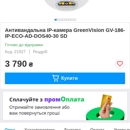
Антивандальна IP-камера GreenVision GV-186-
IP-ECO-AD-DOS40-30 SD
Готово до відправки
Код: 21927
Роздріб
3 790
₴
Купити
Опис
Характеристики
Доставка
Оплата
Умови п