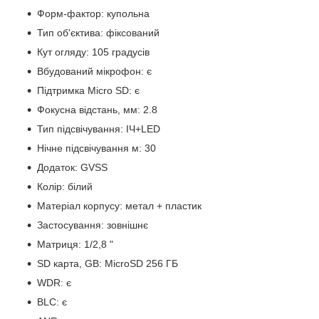
Форм-фактор: купольна
Тип об'єктива: фіксований
Кут огляду: 105 градусів
Вбудований мікрофон: є
Підтримка Micro SD: є
Фокусна відстань, мм: 2.8
Тип підсвічування: ІЧ+LED
Нічне підсвічування м: 30
Додаток: GVSS
Колір: білий
Матеріал корпусу: метал + пластик
Застосування: зовнішнє
Матриця: 1/2,8 "
SD карта, GB: MicroSD 256 ГБ
WDR: є
BLC: є