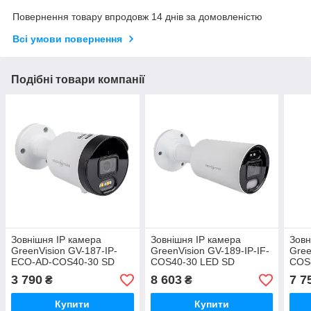
Повернення товару впродовж 14 днів за домовленістю
Всі умови повернення
Подібні товари компанії
Зовнішня IP камера
Зовнішня IP камера
Зовн
GreenVision GV-187-IP-
GreenVision GV-189-IP-IF-
Gree
ECO-AD-COS40-30 SD
COS40-30 LED SD
COS
3 790
8 603
7 7
₴
₴
Купити
Купити