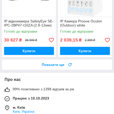
IP відеокамера SafetyEye SE-
IP Камера Proove Oculon
IPC-2BP47-I10ZA (2.8-12мм)
(Outdoor) white
Готово до відправки
Готово до відправки
30 627
2 039,15
₴
₴
36 900 ₴
2 399 ₴
Купити
Купити
Показати ще
Про нас
99% позитивних з 1398 відгуків за рік
Працює з 10.10.2023
м. Київ
Київ, Україна