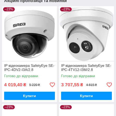
Акційні пропозиції та новинки
–23%
–23%
IP відеокамера SafetyEye SE-
IP відеокамера SafetyEye SE-
IPC-4DV2-I3A/2.8
IPC-4TV12-I3M/2.8
Готово до відправки
Готово до відправки
4 019,40
3 707,55
₴
₴
5 220 ₴
4 815 ₴
Купити
Купити
–23%
–23%