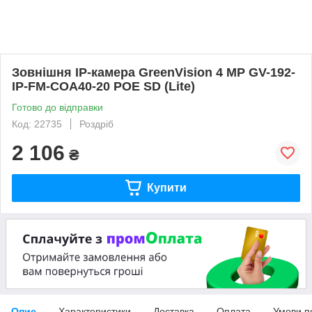
Зовнішня IP-камера GreenVision 4 МР GV-192-
IP-FM-COA40-20 POE SD (Lite)
Готово до відправки
Код: 22735
Роздріб
2 106
₴
Купити
Опис
Характеристики
Доставка
Оплата
Умови п