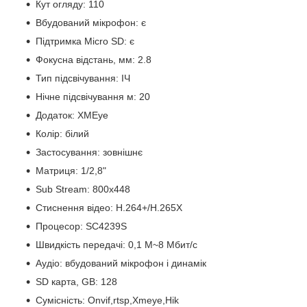
Кут огляду: 110
Вбудований мікрофон: є
Підтримка Micro SD: є
Фокусна відстань, мм: 2.8
Тип підсвічування: ІЧ
Нічне підсвічування м: 20
Додаток: XMEye
Колір: білий
Застосування: зовнішнє
Матриця: 1/2,8"
Sub Stream: 800x448
Стиснення відео: H.264+/H.265X
Процесор: SC4239S
Швидкість передачі: 0,1 М~8 Мбит/с
Аудіо: вбудований мікрофон і динамік
SD карта, GB: 128
Сумісність: Onvif,rtsp,Xmeye,Hik