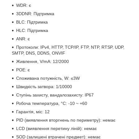
WDR: є
3DDNR: Підтримка
BLC: Підтримка
HLC: Підтримка
ANR: є
Протоколи: IPv4, HTTP, TCP/IP, FTP, NTP, RTSP, UDP,
SMTP, DNS, DDNS, ONVIF
Живлення, V/mA: 12/2000
РОЕ: є
Споживана потужність, W: ≤3W
Швидкість затвора: 1/10000
Ступінь захисту, вандалозахисту: IP67
Робоча температура, °C: -10 ~ +60
Гарантія, міс: 12
PID (виявлення вторгнень по периметру): немає
LCD (виявлення перетину ліній): немає
SOD (залишені втрачені предмет): немає