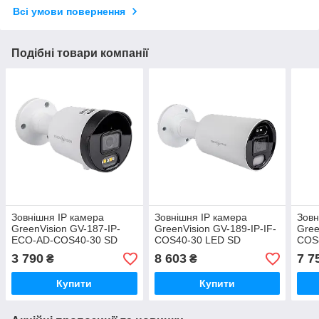
Всі умови повернення
Подібні товари компанії
Зовнішня IP камера
Зовнішня IP камера
Зовн
GreenVision GV-187-IP-
GreenVision GV-189-IP-IF-
Gree
ECO-AD-COS40-30 SD
COS40-30 LED SD
COS
3 790
8 603
7 7
₴
₴
Купити
Купити