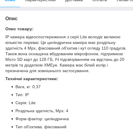
Опис
Опис товару:
IP камера відеоспостереження з серії Lite володіє великою
кількістю переваг. Ця циліндрична камера має роздільну
здатність 4 Mpx, фіксований об'єктив і кут огляду 110 градусів.
Також вона оснащена вбудованим мікрофоном, підтримкою
Micro SD карт до 128 ГБ, ІЧ підсвічуванням на відстань до 20
метрів та додатком XMEye. Камера має білий колір і
призначена для зовнішнього застосування.
Технічні характеристики:
Вага, кг: 0,37
Тип: IP
Серія: Lite
Роздільна здатність, Mpx: 4
Форм-фактор: циліндрична
Тип об'єктива: фіксований