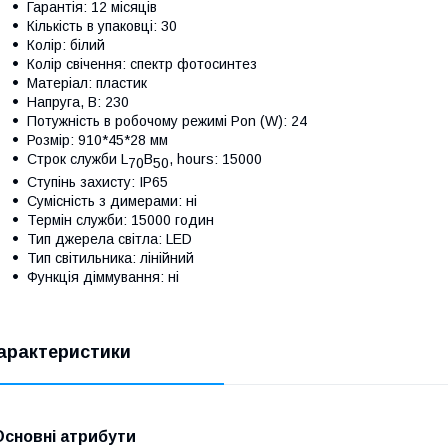
Гарантія: 12 місяців
Кількість в упаковці: 30
Колір: білий
Колір свічення: спектр фотосинтез
Матеріал: пластик
Напруга, В: 230
Потужність в робочому режимі Pon (W): 24
Розмір: 910*45*28 мм
Строк служби L
B
, hours: 15000
70
50
Ступінь захисту: IP65
Сумісність з димерами: ні
Термін служби: 15000 годин
Тип джерела світла: LED
Тип світильника: лінійний
Функція діммування: ні
арактеристики
Основні атрибути