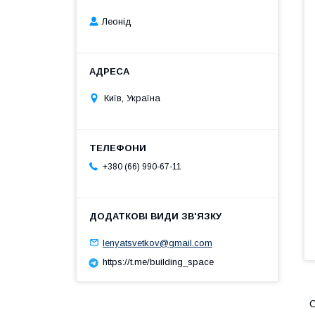
Леонід
Київ, Україна
+380 (66) 990-67-11
lenyatsvetkov@gmail.com
https://t.me/building_space
С