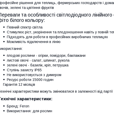
рофесійне рішення для теплиць, фермерських господарств і дома
вочів, зелені та цвітіння фруктів
Переваги та особливості світлодіодного лінійного
фіто білого кольору:
Певний спектр світла
Стимулює ріст, укорінення та плодоношення навіть у повній те
Підходять для роботи в професійних виробничих теплицях
Можливість підключення в лінію
икористання:
плодові рослини - огірки, помідори, баклажани
листові овочі - салат, шпинат, рукола
зелені овочі - базилік, кріп, петрушка
Ступінь захисту IP65
Не використовується з димером
Ресурс роботи 15000 годин
Гарантія 12 місяців
ехнічні характеристики можуть змінюватися в залежності від партії
Технічні характеристики:
Бренд: Feron
Використання: для рослин