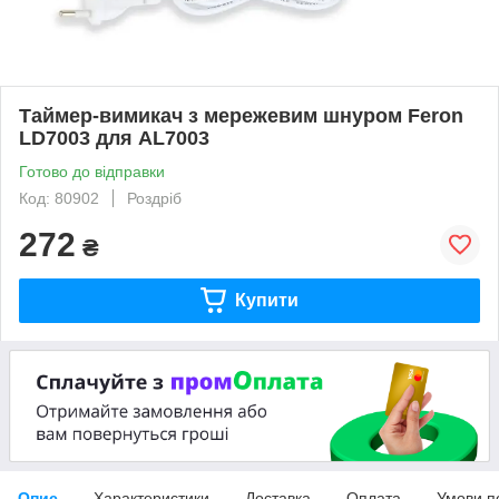
Таймер-вимикач з мережевим шнуром Feron
LD7003 для AL7003
Готово до відправки
Код: 80902
Роздріб
272
₴
Купити
Опис
Характеристики
Доставка
Оплата
Умови п