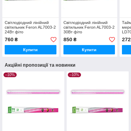
Світлодіодний лінійний
Світлодіодний лінійний
Тайм
світильник Feron AL7003-2
світильник Feron AL7003-2
мер
24Вт фіто
30Вт фіто
LD7
760
850
272
₴
₴
Купити
Купити
Акційні пропозиції та новинки
–10%
–10%