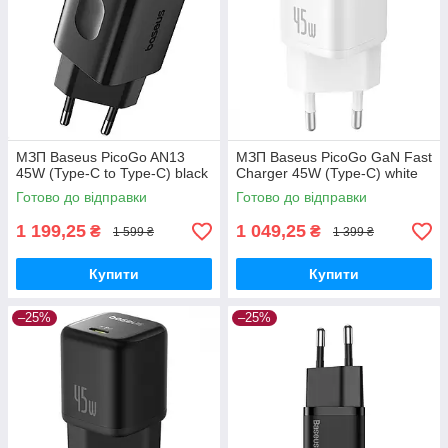
МЗП Baseus PicoGo AN13
МЗП Baseus PicoGo GaN Fast
45W (Type-C to Type-C) black
Charger 45W (Type-C) white
Готово до відправки
Готово до відправки
1 199,25
1 049,25
₴
₴
1 599 ₴
1 399 ₴
Купити
Купити
–25%
–25%