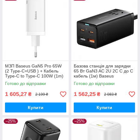
МЗП Baseus GaN5 Pro 65W
Базова станція для зарядки
(2 Type-С+USB ) + Кабель
65 Вт GaN3 AC 2U 2C C до C
Type-C to Type-C 100W (1m)
кабель (1м) Baseus
white
(PSZM000001) Чорний
Готово до відправки
Готово до відправки
1 605,27
1 562,25
₴
₴
2 199 ₴
2 083 ₴
Купити
Купити
–25%
–25%