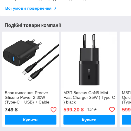
Всі умови повернення
Подібні товари компанії
Блок живлення Proove
МЗП Baseus GaN5 Mini
МЗП 
Silicone Power 2 30W
Fast Charger 25W ( Type-C
Quic
(Type-C + USB) + Cable
) black
(Typ
Type-C to Type-C (1m)
749
599,20
599
₴
₴
749 ₴
black
Купити
Купити