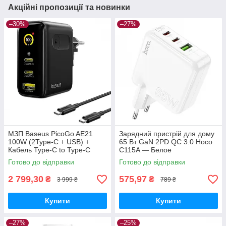
Акційні пропозиції та новинки
–30%
–27%
МЗП Baseus PicoGo AE21
Зарядний пристрій для дому
100W (2Type-C + USB) +
65 Вт GaN 2PD QC 3.0 Hoco
Кабель Type-C to Type-C
C115A — Белое
100W (1.5m) black
Готово до відправки
Готово до відправки
2 799,30
575,97
₴
₴
3 999 ₴
789 ₴
Купити
Купити
–27%
–25%