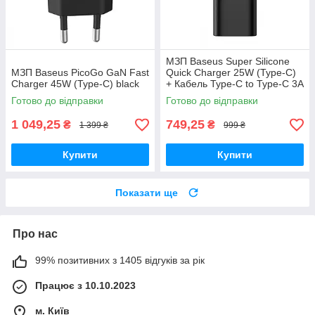
МЗП Baseus Super Silicone
МЗП Baseus PicoGo GaN Fast
Quick Charger 25W (Type-C)
Charger 45W (Type-C) black
+ Кабель Type-C to Type-C 3A
(1m) black
Готово до відправки
Готово до відправки
1 049,25
749,25
₴
₴
1 399 ₴
999 ₴
Купити
Купити
Показати ще
Про нас
99% позитивних з 1405 відгуків за рік
Працює з 10.10.2023
м. Київ