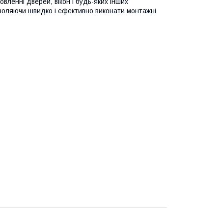
вленні дверей, вікон і будь-яких інших
озволяючи швидко і ефективно виконати монтажні