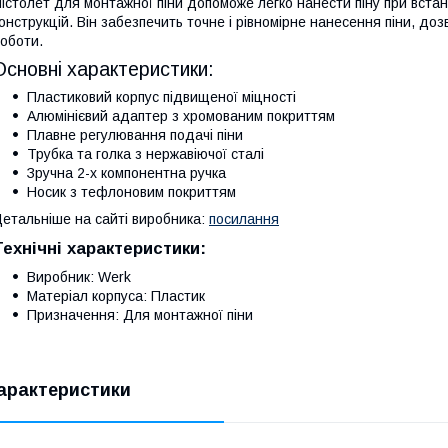
істолет для монтажної піни допоможе легко нанести піну при встано
онструкцій. Він забезпечить точне і рівномірне нанесення піни, д
оботи.
Основні характеристики:
Пластиковий корпус підвищеної міцності
Алюмінієвий адаптер з хромованим покриттям
Плавне регулювання подачі піни
Трубка та голка з нержавіючої сталі
Зручна 2-х компонентна ручка
Носик з тефлоновим покриттям
етальніше на сайті виробника:
посилання
Технічні характеристики:
Виробник: Werk
Матеріал корпуса: Пластик
Призначення: Для монтажної піни
арактеристики