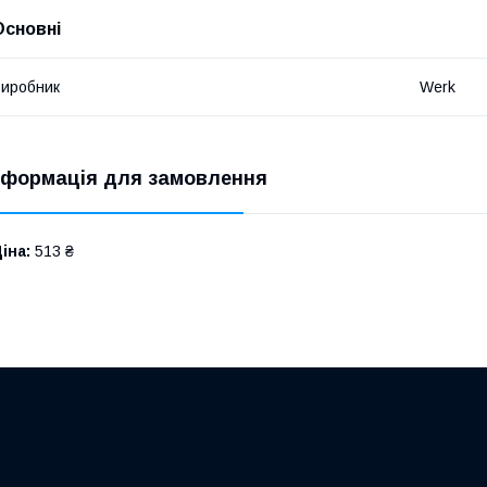
Основні
иробник
Werk
нформація для замовлення
іна:
513 ₴