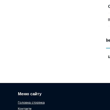
В
І
Ц
Меню сайту
Головна сторінка
Контакти