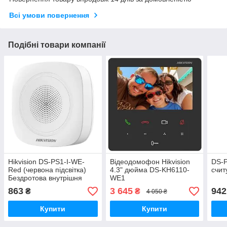
Всі умови повернення
Подібні товари компанії
Hikvision DS-PS1-I-WE-
Відеодомофон Hikvision
DS-
Red (червона підсвітка)
4.3" дюйма DS-KH6110-
счит
Бездротова внутрішня
WE1
сирена
863
3 645
942
₴
₴
4 050 ₴
Купити
Купити