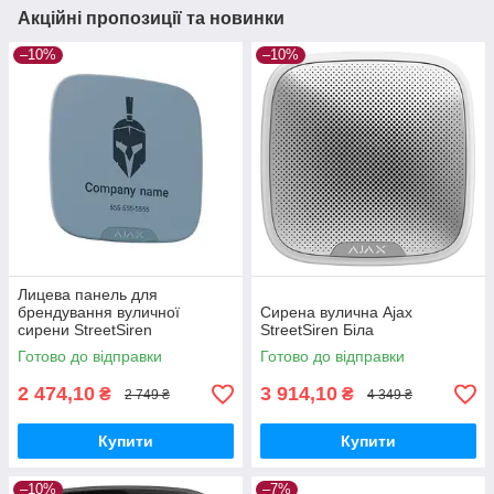
Акційні пропозиції та новинки
–10%
–10%
Лицева панель для
брендування вуличної
Сирена вулична Ajax
сирени StreetSiren
StreetSiren Біла
DoubleDeck Ajax Brandplates
Готово до відправки
Готово до відправки
2 474,10
3 914,10
₴
₴
2 749 ₴
4 349 ₴
Купити
Купити
–10%
–7%