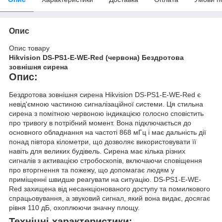
Опис
Опис товару
Hikvision DS-PS1-E-WE-Red (червона) Бездротова
зовнішня сирена
Опис:
Бездротова зовнішня сирена Hikvision DS-PS1-E-WE-Red є
невід'ємною частиною сигналізаційної системи. Ця стильна
сирена з помітною червоною індикацією голосно сповістить
про тривогу в потрібний момент. Вона підключається до
основного обладнання на частоті 868 мГц і має дальність дії
понад півтора кілометри, що дозволяє використовувати її
навіть для великих будівель. Сирена має кілька різних
сигналів з активацією стробоскопів, включаючи сповіщення
про вторгнення та пожежу, що допомагає людям у
приміщенні швидше реагувати на ситуацію. DS-PS1-E-WE-
Red захищена від несанкціонованого доступу та помилкового
спрацьовування, а звуковий сигнал, який вона видає, досягає
рівня 110 дБ, охоплюючи значну площу.
Технічні характеристики: