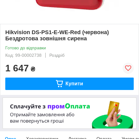
Hikvision DS-PS1-E-WE-Red (червона)
Бездротова зовнішня сирена
Готово до відправки
Код: 99-00002738
Роздріб
1 647
₴
Купити
Опис
Характеристики
Доставка
Оплата
Умови п