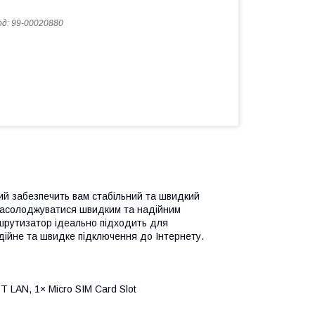
од:
99-00020880
ий забезпечить вам стабільний та швидкий
е насолоджуватися швидким та надійним
ршрутизатор ідеально підходить для
дійне та швидке підключення до Інтернету.
T LAN, 1× Micro SIM Card Slot