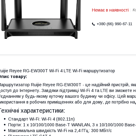
Немає в наявності
К
+380 (66) 990-67-11
uijie Reyee RG-EW300T Wi-Fi 4 LTE Wi-Fi маршрутизатор
Опис товару:
аршрутизатор Ruijie Reyee RG-EW300T - це надійний пристрій, як
оступ до Інтернету. Завдяки підтримці Wi-Fi 4 та LTE ви зможет
'єднанням у будь-якому куточку вашого будинку чи офісу. Цей ма
икористання в робочих приміщеннях або для дому, де потрібно на
Технічні характеристики:
Стандарт Wi-Fi: Wi-Fi 4 (802.11n)
Порти: 1 x 10/100/1000 Base-T WAN/LAN, 3 x 10/100/1000 Base-
Максимальна швидкість Wi-Fi на 2,4 ГГц: 300 Мбіт/с