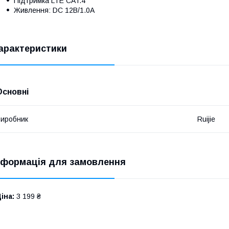
Підтримка LTE CAT.4
Живлення: DC 12В/1.0A
арактеристики
Основні
иробник
Ruijie
нформація для замовлення
іна:
3 199 ₴