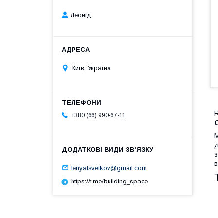
Леонід
Київ, Україна
R
+380 (66) 990-67-11
М
д
з
в
lenyatsvetkov@gmail.com
https://t.me/building_space