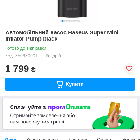
Автомобільний насос Baseus Super Mini
Inflator Pump black
Готово до відправки
Код: 350980001
Роздріб
1 799
₴
Купити
Опис
Характеристики
Доставка
Оплата
Умови п