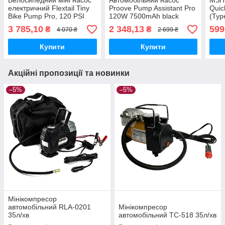
Велосипедний міні насос
Автомобільний насос
МЗП 
електричний Flextail Tiny
Proove Pump Assistant Pro
Quic
Bike Pump Pro, 120 PSI
120W 7500mAh black
(Typ
3 785,10
2 348,13
599
₴
₴
4 070 ₴
2 699 ₴
Купити
Купити
Акційні пропозиції та новинки
–5%
–5%
Мінікомпресор
автомобільний RLA-0201
Мінікомпресор
35л/хв
автомобільний ТС-518 35л/хв