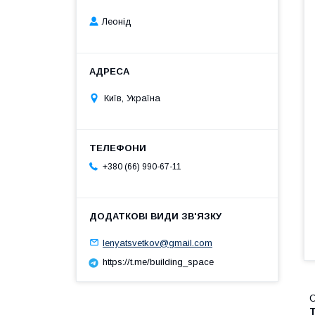
Леонід
Київ, Україна
+380 (66) 990-67-11
lenyatsvetkov@gmail.com
https://t.me/building_space
О
Т