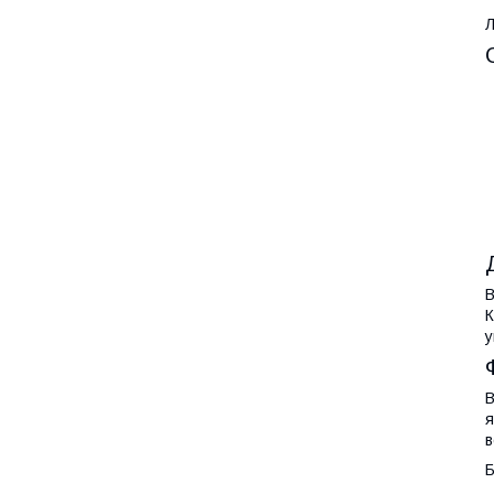
Л
B
К
у
B
я
в
Б