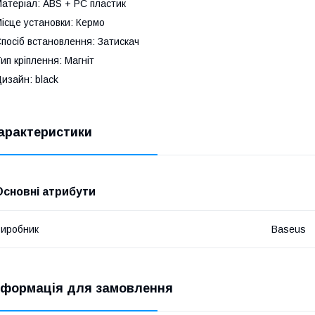
атеріал: ABS + PC пластик
ісце установки: Кермо
посіб встановлення: Затискач
ип кріплення: Магніт
изайн: black
арактеристики
Основні атрибути
иробник
Baseus
нформація для замовлення