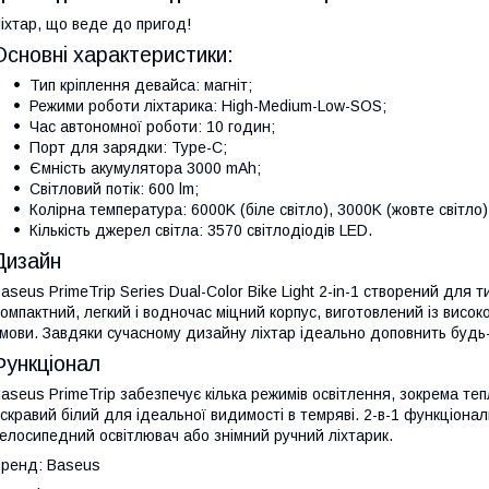
іхтар, що веде до пригод!
Основні характеристики:
Тип кріплення девайса: магніт;
Режими роботи ліхтарика: High-Medium-Low-SOS;
Час автономної роботи: 10 годин;
Порт для зарядки: Type-C;
Ємність акумулятора 3000 mAh;
Світловий потік: 600 lm;
Колірна температура: 6000K (біле світло), 3000K (жовте світло)
Кількість джерел світла: 3570 світлодіодів LED.
Дизайн
aseus PrimeTrip Series Dual-Color Bike Light 2-in-1 створений для ти
омпактний, легкий і водночас міцний корпус, виготовлений із високо
мови. Завдяки сучасному дизайну ліхтар ідеально доповнить будь
Функціонал
aseus PrimeTrip забезпечує кілька режимів освітлення, зокрема теп
скравий білий для ідеальної видимості в темряві. 2-в-1 функціонал
елосипедний освітлювач або знімний ручний ліхтарик.
ренд: Baseus