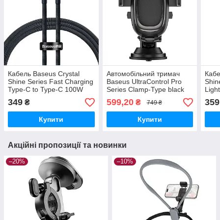
Кабель Baseus Crystal
Автомобільний тримач
Кабе
Shine Series Fast Charging
Baseus UltraControl Pro
Shin
Type-C to Type-C 100W
Series Clamp-Type black
Ligh
(1.2m) black
349
599,20
359
₴
₴
749 ₴
Купити
Купити
Акційні пропозиції та новинки
–20%
–10%