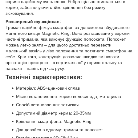
сприяє надійному зчепленню. Ребра щільно втискаються в
кермо, забезпечуючи стійке кріплення без ризику
зісковзування.
Розширений функціонал:
Тримач надійно фіксує смартфон за допомогою вбудованого
магнітного кільця Magnetic Ring. Воно розташоване у верхній
частині тримача, яка виконує функцію попсокета. Попсокет
можна легко зняти – для цього достатньо перевести
маленький важіль у ліве положення та потягнути смартфон на
себе. Крім того, конструкція дозволяє швидко змінювати
орієнтацію пристрою – з вертикальної у горизонтальну та
навпаки – навіть під час руху.
Технічні характеристики:
Матеріал: ABS+цинковий сплав
Місце встановлення: кермо велосипеда, мотоцикла
Спосіб встановлення: затискач
Допустимий діаметр керма: 20-35мм
Кріплення смартфона: Magnetic Ring
Два девайса в одному: тримач та попсокет