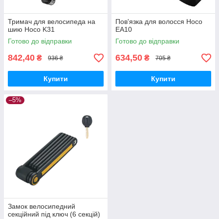
Тримач для велосипеда на
Пов'язка для волосся Hoco
шию Hoco K31
EA10
Готово до відправки
Готово до відправки
842,40
634,50
₴
₴
936 ₴
705 ₴
Купити
Купити
–5%
Замок велосипедний
секційний під ключ (6 секцій)