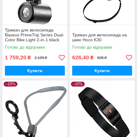
Тримач для велосипеда
Baseus PrimeTrip Series Dual-
Тримач для велосипеда на
Color Bike Light 2-in-1 black
шию Hoco K30
Готово до відправки
Готово до відправки
1 759,20
626,40
₴
₴
2 199 ₴
696 ₴
Купити
Купити
–10%
–10%