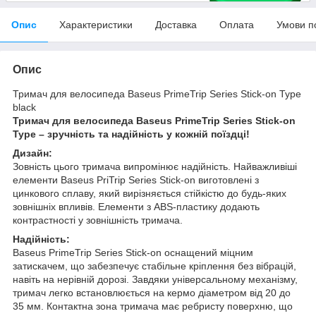
Опис
Характеристики
Доставка
Оплата
Умови п
Опис
Тримач для велосипеда Baseus PrimeTrip Series Stick-on Type
black
Тримач для велосипеда Baseus PrimeTrip Series Stick-on
Type – зручність та надійність у кожній поїздці!
Дизайн:
Зовність цього тримача випромінює надійність. Найважливіші
елементи Baseus PriTrip Series Stick-on виготовлені з
цинкового сплаву, який вирізняється стійкістю до будь-яких
зовнішніх впливів. Елементи з ABS-пластику додають
контрастності у зовнішність тримача.
Надійність:
Baseus PrimeTrip Series Stick-on оснащений міцним
затискачем, що забезпечує стабільне кріплення без вібрацій,
навіть на нерівній дорозі. Завдяки універсальному механізму,
тримач легко встановлюється на кермо діаметром від 20 до
35 мм. Контактна зона тримача має ребристу поверхню, що