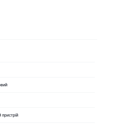
овий
 пристрій