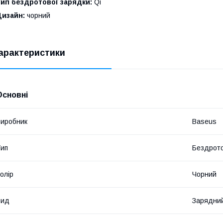
Тип бездротової зарядки:
Qi
Дизайн:
чорний
арактеристики
Основні
иробник
Baseus
ип
Бездрот
олір
Чорний
Вид
Зарядний