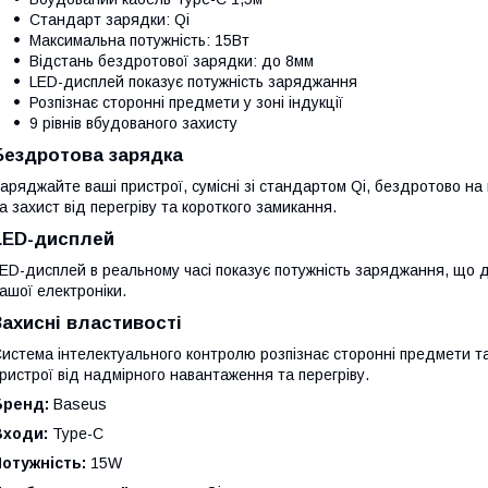
Стандарт зарядки: Qi
Максимальна потужність: 15Вт
Відстань бездротової зарядки: до 8мм
LED-дисплей показує потужність заряджання
Розпізнає сторонні предмети у зоні індукції
9 рівнів вбудованого захисту
Бездротова зарядка
аряджайте ваші пристрої, сумісні зі стандартом Qi, бездротово н
а захист від перегріву та короткого замикання.
LED-дисплей
ED-дисплей в реальному часі показує потужність заряджання, що
ашої електроніки.
Захисні властивості
истема інтелектуального контролю розпізнає сторонні предмети та
ристрої від надмірного навантаження та перегріву.
Бренд:
Baseus
Входи:
Type-C
отужність:
15W