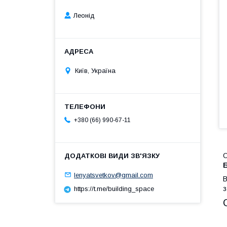
Леонід
Київ, Україна
+380 (66) 990-67-11
О
Б
lenyatsvetkov@gmail.com
B
з
https://t.me/building_space