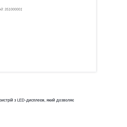
од:
351000001
ристрій з LED-дисплеєм, який дозволяє