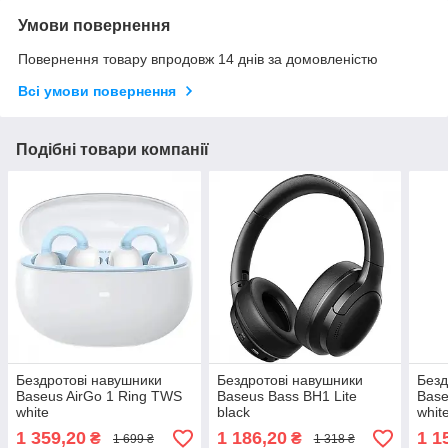
Умови повернення
Повернення товару впродовж 14 днів за домовленістю
Всі умови повернення
Подібні товари компанії
Бездротові навушники
Бездротові навушники
Безд
Baseus AirGo 1 Ring TWS
Baseus Bass BH1 Lite
Base
white
black
whit
1 359,20
1 186,20
1 1
₴
₴
1 699 ₴
1 318 ₴