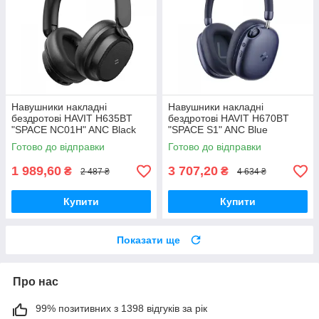
Навушники накладні
Навушники накладні
бездротові HAVIT H635BT
бездротові HAVIT H670BT
"SPACE NC01H" ANC Black
"SPACE S1" ANC Blue
Готово до відправки
Готово до відправки
1 989,60
3 707,20
₴
₴
2 487 ₴
4 634 ₴
Купити
Купити
Показати ще
Про нас
99% позитивних з 1398 відгуків за рік