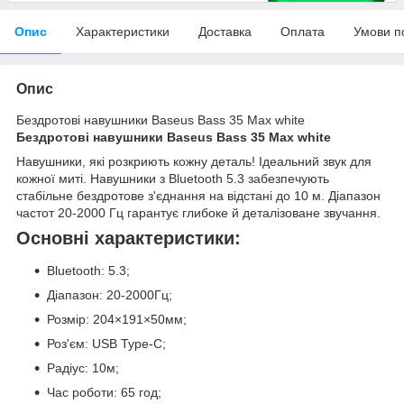
Опис
Характеристики
Доставка
Оплата
Умови п
Опис
Бездротові навушники Baseus Bass 35 Max white
Бездротові навушники Baseus Bass 35 Max white
Навушники, які розкриють кожну деталь! Ідеальний звук для
кожної миті. Навушники з Bluetooth 5.3 забезпечують
стабільне бездротове з'єднання на відстані до 10 м. Діапазон
частот 20-2000 Гц гарантує глибоке й деталізоване звучання.
Основні характеристики:
Bluetooth: 5.3;
Діапазон: 20-2000Гц;
Розмір: 204×191×50мм;
Роз'єм: USB Type-C;
Радіус: 10м;
Час роботи: 65 год;