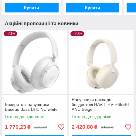
Купити
Купити
Акційні пропозиції та новинки
–23%
–20%
Навушники накладні
Бездротові навушники
бездротові HAVIT HV-H655BT
Baseus Bass BH1 NC white
ANC Beige
Готово до відправки
Готово до відправки
1 770,23
2 420,80
₴
₴
2 299 ₴
3 026 ₴