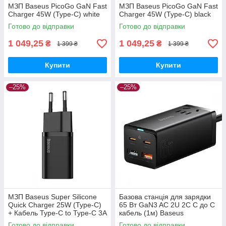
МЗП Baseus PicoGo GaN Fast
МЗП Baseus PicoGo GaN Fast
Charger 45W (Type-C) white
Charger 45W (Type-C) black
Готово до відправки
Готово до відправки
1 049,25
1 049,25
₴
₴
1 399 ₴
1 399 ₴
Купити
Купити
–25%
–25%
МЗП Baseus Super Silicone
Базова станція для зарядки
Quick Charger 25W (Type-C)
65 Вт GaN3 AC 2U 2C C до C
+ Кабель Type-C to Type-C 3A
кабель (1м) Baseus
(1m) black
(PSZM000001) Чорний
Готово до відправки
Готово до відправки