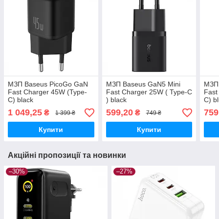
МЗП Baseus PicoGo GaN
МЗП Baseus GaN5 Mini
МЗП 
Fast Charger 45W (Type-
Fast Charger 25W ( Type-C
Fast
C) black
) black
C) b
1 049,25
599,20
759
₴
₴
1 399 ₴
749 ₴
Купити
Купити
Акційні пропозиції та новинки
–30%
–27%