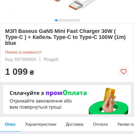
МЗП Baseus GaN5 Mini Fast Charger 30W (
Type-C ) + Кабель Type-C to Type-C 100W (1m)
blue
Немає в наявності
Код: 597390004
Роздріб
1 099
₴
Опис
Характеристики
Доставка
Оплата
Умови п