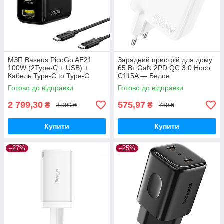
МЗП Baseus PicoGo AE21
Зарядний пристрій для дому
100W (2Type-C + USB) +
65 Вт GaN 2PD QC 3.0 Hoco
Кабель Type-C to Type-C
C115A — Белое
100W (1.5m) black
Готово до відправки
Готово до відправки
2 799,30
575,97
₴
₴
3 999 ₴
789 ₴
Купити
Купити
–27%
–25%