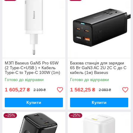
МЗП Baseus GaN5 Pro 65W
Базова станція для зарядки
(2 Type-С+USB ) + Кабель
65 Вт GaN3 AC 2U 2C C до C
Type-C to Type-C 100W (1m)
кабель (1м) Baseus
white
(PSZM000001) Чорний
Готово до відправки
Готово до відправки
1 605,27
1 562,25
₴
₴
2 199 ₴
2 083 ₴
Купити
Купити
–25%
–25%