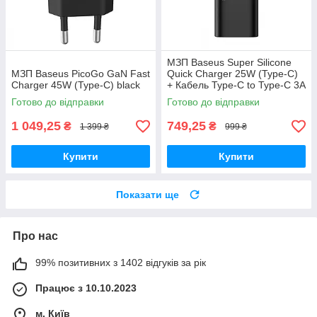
МЗП Baseus Super Silicone
МЗП Baseus PicoGo GaN Fast
Quick Charger 25W (Type-C)
Charger 45W (Type-C) black
+ Кабель Type-C to Type-C 3A
(1m) black
Готово до відправки
Готово до відправки
1 049,25
749,25
₴
₴
1 399 ₴
999 ₴
Купити
Купити
Показати ще
Про нас
99% позитивних з 1402 відгуків за рік
Працює з 10.10.2023
м. Київ