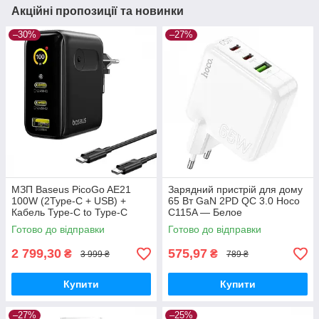
Акційні пропозиції та новинки
–30%
–27%
МЗП Baseus PicoGo AE21
Зарядний пристрій для дому
100W (2Type-C + USB) +
65 Вт GaN 2PD QC 3.0 Hoco
Кабель Type-C to Type-C
C115A — Белое
100W (1.5m) black
Готово до відправки
Готово до відправки
2 799,30
575,97
₴
₴
3 999 ₴
789 ₴
Купити
Купити
–27%
–25%