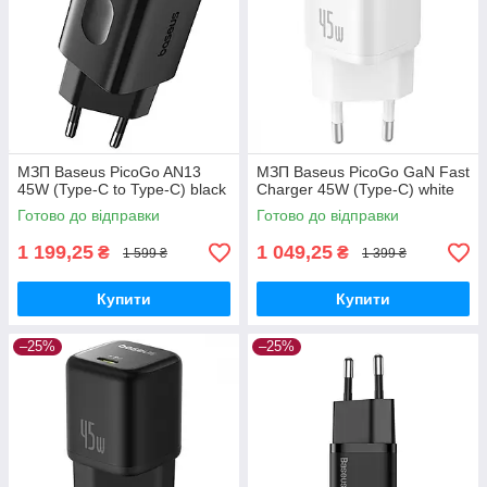
МЗП Baseus PicoGo AN13
МЗП Baseus PicoGo GaN Fast
45W (Type-C to Type-C) black
Charger 45W (Type-C) white
Готово до відправки
Готово до відправки
1 199,25
1 049,25
₴
₴
1 599 ₴
1 399 ₴
Купити
Купити
–25%
–25%