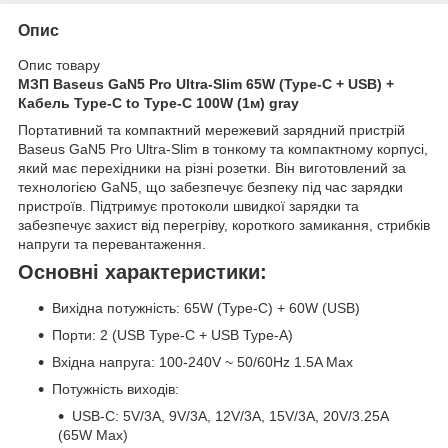
Опис
Опис товару
МЗП Baseus GaN5 Pro Ultra-Slim 65W (Type-C + USB) +
Кабель Type-C to Type-C 100W (1м) gray
Портативний та компактний мережевий зарядний пристрій
Baseus GaN5 Pro Ultra-Slim в тонкому та компактному корпусі,
який має перехідники на різні розетки. Він виготовлений за
технологією GaN5, що забезпечує безпеку під час зарядки
пристроїв. Підтримує протоколи швидкої зарядки та
забезпечує захист від перегріву, короткого замикання, стрибків
напруги та перевантаження.
Основні характеристики:
Вихідна потужність: 65W (Type-C) + 60W (USB)
Порти: 2 (USB Type-C + USB Type-A)
Вхідна напруга: 100-240V ~ 50/60Hz 1.5A Max
Потужність виходів:
USB-C: 5V/3A, 9V/3A, 12V/3A, 15V/3A, 20V/3.25A
(65W Max)