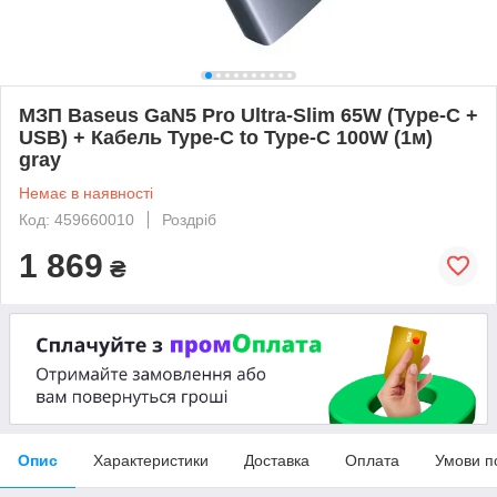
МЗП Baseus GaN5 Pro Ultra-Slim 65W (Type-C +
USB) + Кабель Type-C to Type-C 100W (1м)
gray
Немає в наявності
Код: 459660010
Роздріб
1 869
₴
Опис
Характеристики
Доставка
Оплата
Умови п