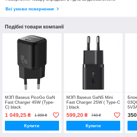
Всі умови повернення
Подібні товари компанії
МЗП Baseus PicoGo GaN
МЗП Baseus GaN5 Mini
Блок
Fast Charger 45W (Type-
Fast Charger 25W ( Type-C
03QC
C) black
) black
5V3A
Type
1 049,25
599,20
350
₴
₴
1 399 ₴
749 ₴
5V3A
біл
Купити
Купити