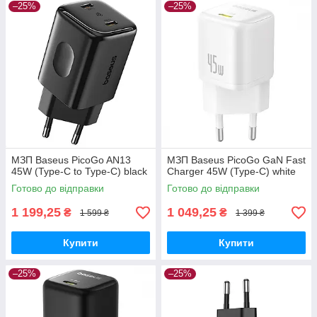
–25%
–25%
МЗП Baseus PicoGo AN13
МЗП Baseus PicoGo GaN Fast
45W (Type-C to Type-C) black
Charger 45W (Type-C) white
Готово до відправки
Готово до відправки
1 199,25
1 049,25
₴
₴
1 599 ₴
1 399 ₴
Купити
Купити
–25%
–25%