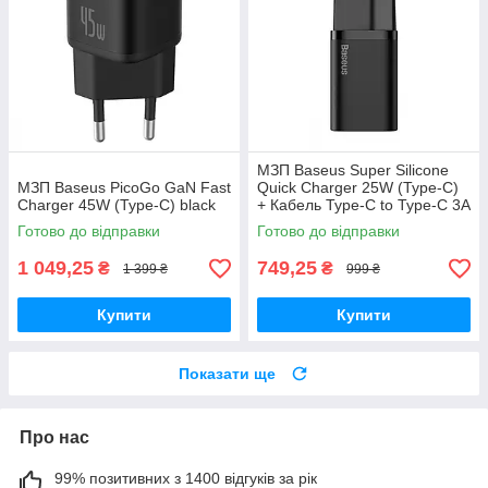
МЗП Baseus Super Silicone
МЗП Baseus PicoGo GaN Fast
Quick Charger 25W (Type-C)
Charger 45W (Type-C) black
+ Кабель Type-C to Type-C 3A
(1m) black
Готово до відправки
Готово до відправки
1 049,25
749,25
₴
₴
1 399 ₴
999 ₴
Купити
Купити
Показати ще
Про нас
99% позитивних з 1400 відгуків за рік