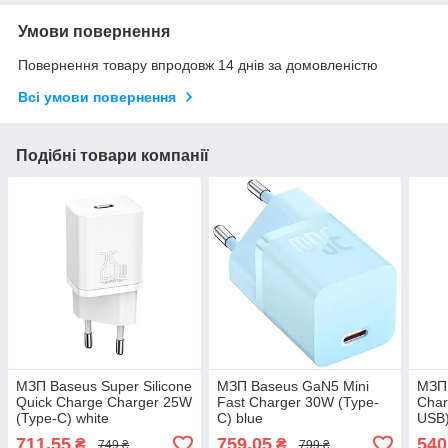
Умови повернення
Повернення товару впродовж 14 днів за домовленістю
Всі умови повернення
Подібні товари компанії
МЗП Baseus Super Silicone
МЗП Baseus GaN5 Mini
МЗП 
Quick Charge Charger 25W
Fast Charger 30W (Type-
Char
(Type-C) white
C) blue
USB)
C to
711,55
759,05
540
₴
₴
749 ₴
799 ₴