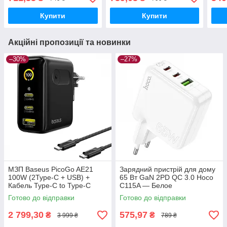
blac
Купити
Купити
Акційні пропозиції та новинки
–30%
–27%
МЗП Baseus PicoGo AE21
Зарядний пристрій для дому
100W (2Type-C + USB) +
65 Вт GaN 2PD QC 3.0 Hoco
Кабель Type-C to Type-C
C115A — Белое
100W (1.5m) black
Готово до відправки
Готово до відправки
2 799,30
575,97
₴
₴
3 999 ₴
789 ₴