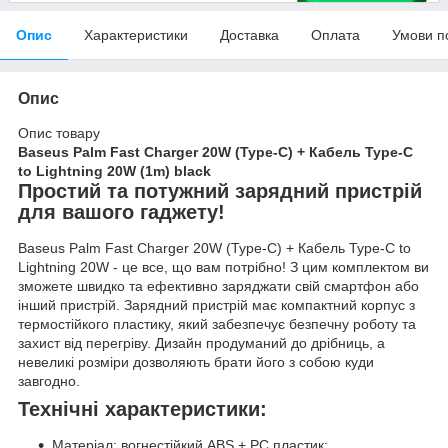
Опис
Характеристики
Доставка
Оплата
Умови п
Опис
Опис товару
Baseus Palm Fast Charger 20W (Type-C) + Кабель Type-C
to Lightning 20W (1m) black
Простий та потужний зарядний пристрій
для вашого гаджету!
Baseus Palm Fast Charger 20W (Type-C) + Кабель Type-C to
Lightning 20W - це все, що вам потрібно! З цим комплектом ви
зможете швидко та ефективно заряджати свій смартфон або
інший пристрій. Зарядний пристрій має компактний корпус з
термостійкого пластику, який забезпечує безпечну роботу та
захист від перегріву. Дизайн продуманий до дрібниць, а
невеликі розміри дозволяють брати його з собою куди
завгодно.
Технічні характеристики:
Матеріал: вогнестійкий ABS + PC пластик;