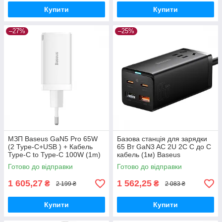
Купити
Купити
–27%
–25%
МЗП Baseus GaN5 Pro 65W
Базова станція для зарядки
(2 Type-С+USB ) + Кабель
65 Вт GaN3 AC 2U 2C C до C
Type-C to Type-C 100W (1m)
кабель (1м) Baseus
white
(PSZM000001) Чорний
Готово до відправки
Готово до відправки
1 605,27
1 562,25
₴
₴
2 199 ₴
2 083 ₴
Купити
Купити