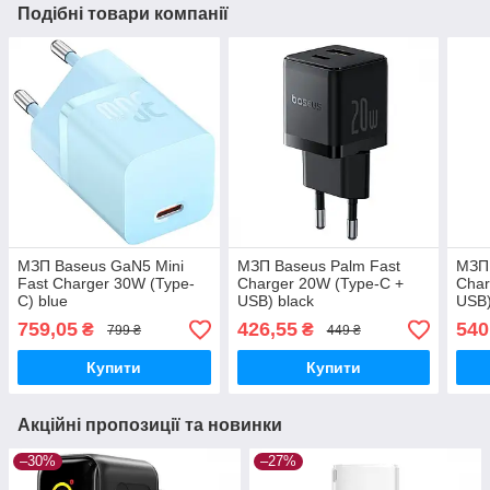
Подібні товари компанії
МЗП Baseus GaN5 Mini
МЗП Baseus Palm Fast
МЗП 
Fast Charger 30W (Type-
Charger 20W (Type-C +
Char
C) blue
USB) black
USB)
C to
759,05
426,55
540
₴
₴
799 ₴
449 ₴
blac
Купити
Купити
Акційні пропозиції та новинки
–30%
–27%