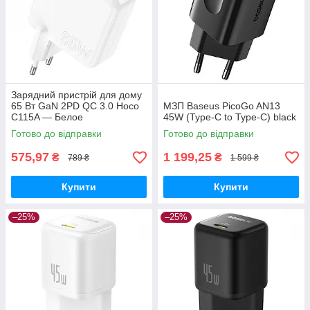
Зарядний пристрій для дому
65 Вт GaN 2PD QC 3.0 Hoco
МЗП Baseus PicoGo AN13
C115A — Белое
45W (Type-C to Type-C) black
Готово до відправки
Готово до відправки
575,97
1 199,25
₴
₴
789 ₴
1 599 ₴
Купити
Купити
–25%
–25%