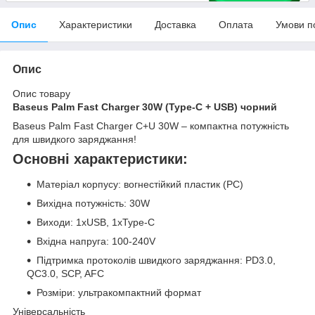
Опис
Характеристики
Доставка
Оплата
Умови п
Опис
Опис товару
Baseus Palm Fast Charger 30W (Type-C + USB) чорний
Baseus Palm Fast Charger C+U 30W – компактна потужність
для швидкого заряджання!
Основні характеристики:
Матеріал корпусу: вогнестійкий пластик (PC)
Вихідна потужність: 30W
Виходи: 1xUSB, 1xType-C
Вхідна напруга: 100-240V
Підтримка протоколів швидкого заряджання: PD3.0,
QC3.0, SCP, AFC
Розміри: ультракомпактний формат
Універсальність