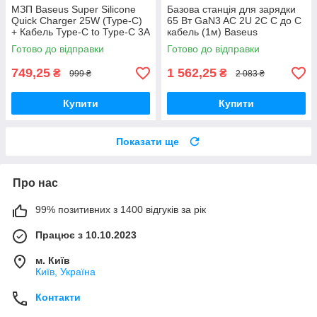
МЗП Baseus Super Silicone
Базова станція для зарядки
Quick Charger 25W (Type-C)
65 Вт GaN3 AC 2U 2C C до C
+ Кабель Type-C to Type-C 3A
кабель (1м) Baseus
(1m) black
(PSZM000001) Чорний
Готово до відправки
Готово до відправки
749,25
1 562,25
₴
₴
999 ₴
2 083 ₴
Купити
Купити
Показати ще
Про нас
99% позитивних з 1400 відгуків за рік
Працює з 10.10.2023
м. Київ
Київ, Україна
Контакти