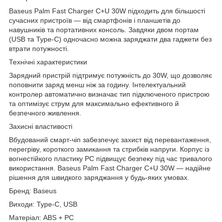
Baseus Palm Fast Charger C+U 30W підходить для більшості
сучасних пристроїв — від смартфонів і планшетів до
навушників та портативних консоль. Завдяки двом портам
(USB та Type-C) одночасно можна заряджати два гаджети без
втрати потужності.
Технічні характеристики
Зарядний пристрій підтримує потужність до 30W, що дозволяє
поповнити заряд менш ніж за годину. Інтелектуальний
контролер автоматично визначає тип підключеного пристрою
та оптимізує струм для максимально ефективного й
безпечного живлення.
Захисні властивості
Вбудований смарт-чіп забезпечує захист від перевантаження,
перегріву, короткого замикання та стрибків напруги. Корпус із
вогнестійкого пластику PC підвищує безпеку під час тривалого
використання. Baseus Palm Fast Charger C+U 30W — надійне
рішення для швидкого заряджання у будь-яких умовах.
Бренд: Baseus
Виходи: Type-C, USB
Матеріал: ABS + PC