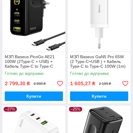
МЗП Baseus PicoGo AE21
МЗП Baseus GaN5 Pro 65W
100W (2Type-C + USB) +
(2 Type-С+USB ) + Кабель
Кабель Type-C to Type-C
Type-C to Type-C 100W (1m)
100W (1.5m) black
white
Готово до відправки
Готово до відправки
2 799,30
1 605,27
₴
₴
3 999 ₴
2 199 ₴
Купити
Купити
–27%
–25%