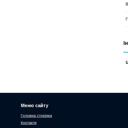
П
І
Ц
Меню сайту
Головна сторінка
Контакти