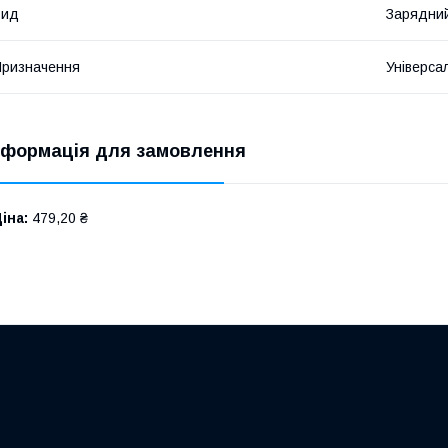
Вид
Зарядний
ризначення
Універса
нформація для замовлення
іна:
479,20 ₴