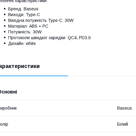
ехнічні характеристики:
Бренд: Baseus
Виходи: Type-C
Вихідна потужність Type-C: 30W
Матеріал: ABS + PC
Потужність: 30W
Протоколи швидкої зарядки: QC4, PD3.0
Дизайн: white
арактеристики
Основні
иробник
Baseus
олір
Білий