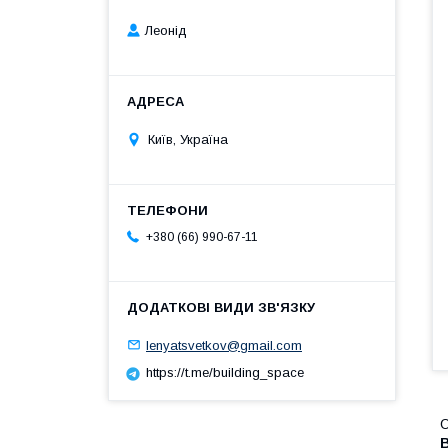
Леонід
Київ, Україна
+380 (66) 990-67-11
lenyatsvetkov@gmail.com
https://t.me/building_space
О
B