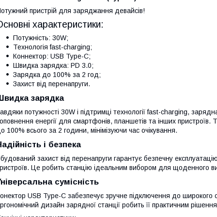
отужний пристрій для заряджання девайсів!
Основні характеристики:
Потужність: 30W;
Технологія fast-charging;
Коннектор: USB Type-C;
Швидка зарядка: PD 3.0;
Зарядка до 100% за 2 год;
Захист від перенапруги.
Швидка зарядка
авдяки потужності 30W і підтримці технології fast-charging, заряд
оповнення енергії для смартфонів, планшетів та інших пристроїв.
о 100% всього за 2 години, мінімізуючи час очікування.
Надійність і безпека
будований захист від перенапруги гарантує безпечну експлуатацію
ристроїв. Це робить станцію ідеальним вибором для щоденного вик
Універсальна сумісність
онектор USB Type-C забезпечує зручне підключення до широкого с
ргономічний дизайн зарядної станції робить її практичним рішення