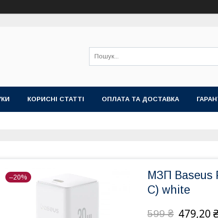
УКИ
КОРИСНІ СТАТТІ
ОПЛАТА ТА ДОСТАВКА
ГАРАН
МЗП Baseus P
–20%
C) white
479,20 
599 ₴