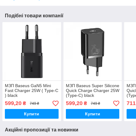
Подібні товари компанії
МЗП Baseus GaN5 Mini
МЗП Baseus Super Silicone
МЗП 
Fast Charger 25W ( Type-C
Quick Charge Charger 25W
Quic
) black
(Type-C) black
(Typ
599,20
599,20
711
₴
₴
749 ₴
749 ₴
Купити
Купити
Акційні пропозиції та новинки