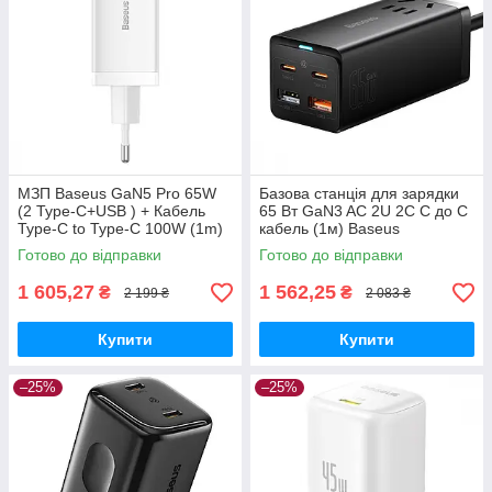
МЗП Baseus GaN5 Pro 65W
Базова станція для зарядки
(2 Type-С+USB ) + Кабель
65 Вт GaN3 AC 2U 2C C до C
Type-C to Type-C 100W (1m)
кабель (1м) Baseus
white
(PSZM000001) Чорний
Готово до відправки
Готово до відправки
1 605,27
1 562,25
₴
₴
2 199 ₴
2 083 ₴
Купити
Купити
–25%
–25%