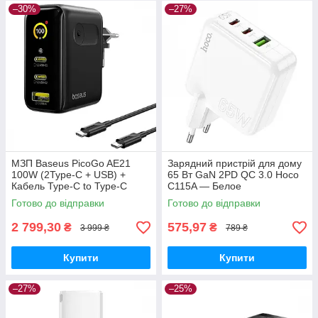
–30%
–27%
МЗП Baseus PicoGo AE21
Зарядний пристрій для дому
100W (2Type-C + USB) +
65 Вт GaN 2PD QC 3.0 Hoco
Кабель Type-C to Type-C
C115A — Белое
100W (1.5m) black
Готово до відправки
Готово до відправки
2 799,30
575,97
₴
₴
3 999 ₴
789 ₴
Купити
Купити
–27%
–25%