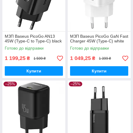
МЗП Baseus PicoGo AN13
МЗП Baseus PicoGo GaN Fast
45W (Type-C to Type-C) black
Charger 45W (Type-C) white
Готово до відправки
Готово до відправки
1 199,25
1 049,25
₴
₴
1 599 ₴
1 399 ₴
Купити
Купити
–25%
–25%