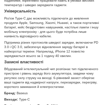
надійними, ефективно працювати навіть в умовах високих
температур і швидко заряджати гаджети.
Універсальність
Роз'єм Type-C дає можливість підключати до живлення
продукти Apple, Samsung, Xiaomi, Huawei, а також портативні
батареї, кейс бездротових навушників, настільні лампи і іншу
мобільну електроніку - для цього буде потрібна лише
наявність відповідного кабелю.
Підтримка різних протоколів швидкої зарядки, включаючи PD
3.0 і QC 3.0, забезпечує відновлення заряду батареї в
найкоротші терміни. Наприклад, iPhone 12 повністю
заряджається всього за 1 годину 40 хвилин.
Захисні властивості
Вбудований інтелектуальний чип розпізнає тип підключеного
пристрою і рівень заряду його акумулятора, завдяки чому
регулює силу струму на виході. 6-рівневий захист оберігає
ваші гаджети від надмірної напруги, перезарядки, перегріву,
короткого замикання й електростатики.
Бренд:
Baseus
Виходи:
Type-C