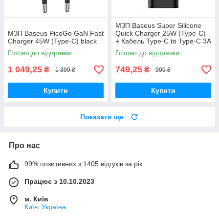
МЗП Baseus Super Silicone
МЗП Baseus PicoGo GaN Fast
Quick Charger 25W (Type-C)
Charger 45W (Type-C) black
+ Кабель Type-C to Type-C 3A
(1m) black
Готово до відправки
Готово до відправки
1 049,25
749,25
₴
₴
1 399 ₴
999 ₴
Купити
Купити
Показати ще
Про нас
99% позитивних з 1405 відгуків за рік
Працює з 10.10.2023
м. Київ
Київ, Україна