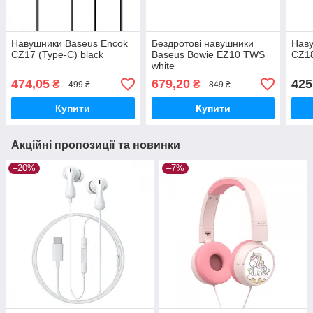
Навушники Baseus Encok
Бездротові навушники
Наву
CZ17 (Type-C) black
Baseus Bowie EZ10 TWS
CZ18
white
474,05
679,20
425
₴
₴
499 ₴
849 ₴
Купити
Купити
Акційні пропозиції та новинки
–20%
–7%