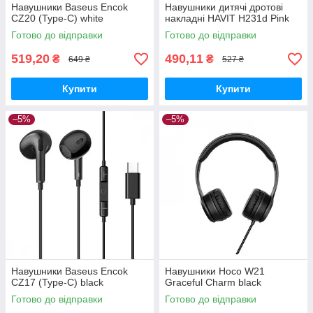
Навушники Baseus Encok
Навушники дитячі дротові
CZ20 (Type-C) white
накладні HAVIT H231d Pink
Готово до відправки
Готово до відправки
519,20
490,11
₴
₴
649 ₴
527 ₴
Купити
Купити
–5%
–5%
Навушники Baseus Encok
Навушники Hoco W21
CZ17 (Type-C) black
Graceful Charm black
Готово до відправки
Готово до відправки