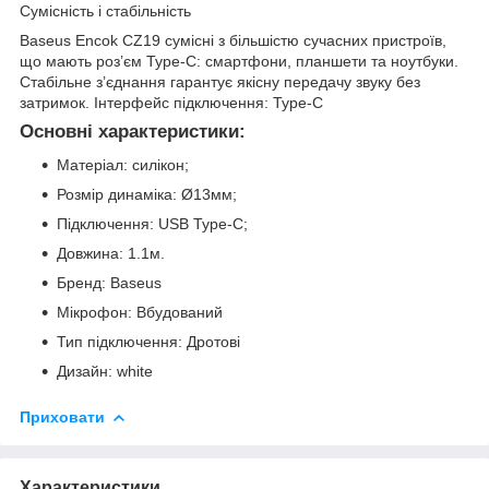
Сумісність і стабільність
Baseus Encok CZ19 сумісні з більшістю сучасних пристроїв,
що мають роз’єм Type-C: смартфони, планшети та ноутбуки.
Стабільне з’єднання гарантує якісну передачу звуку без
затримок. Інтерфейс підключення: Type-С
Основні характеристики:
Матеріал: силікон;
Розмір динаміка: Ø13мм;
Підключення: USB Type-C;
Довжина: 1.1м.
Бренд: Baseus
Мікрофон: Вбудований
Тип підключення: Дротові
Дизайн: white
Приховати
Характеристики