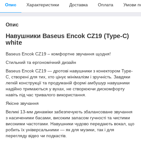
Опис
Характеристики
Доставка
Оплата
Умови п
Опис
Навушники Baseus Encok CZ19 (Type-C)
white
Baseus Encok CZ19 – комфортне звучання щодня!
Стильний та ергономічний дизайн
Baseus Encok CZ19 — дротові навушники з конектором Type-
C, створені для тих, хто цінує мінімалізм і зручність. Завдяки
легкій конструкції та продуманій формі амбушур навушники
надійно тримаються у вухах, не створюючи дискомфорту
навіть під час тривалого використання.
Якісне звучання
Великі 13-мм динаміки забезпечують збалансоване звучання
з насиченими басами, високим запасом гучності та чистими
високими частотами. Навушники чудово передають вокал, що
робить їх універсальними — як для музики, так і для
перегляду відео чи подкастів.