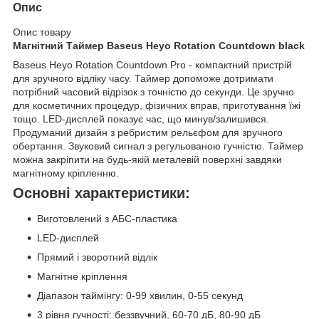
Опис
Опис товару
Магнітний Таймер Baseus Heyo Rotation Countdown black
Baseus Heyo Rotation Countdown Pro - компактний пристрій
для зручного відліку часу. Таймер допоможе дотримати
потрібний часовий відрізок з точністю до секунди. Це зручно
для косметичних процедур, фізичних вправ, приготування їжі
тощо. LED-дисплей показує час, що минув/залишився.
Продуманий дизайн з ребристим рельєфом для зручного
обертання. Звуковий сигнал з регульованою гучністю. Таймер
можна закріпити на будь-якій металевій поверхні завдяки
магнітному кріпленню.
Основні характеристики:
Виготовлений з АБС-пластика
LED-дисплей
Прямий і зворотний відлік
Магнітне кріплення
Діапазон таймінгу: 0-99 хвилин, 0-55 секунд
3 рівня гучності: беззвучний, 60-70 дБ, 80-90 дБ