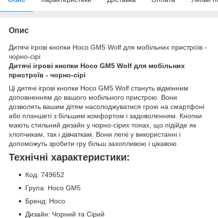
Опис
Дитячі ігрові кнопки Hoco GM5 Wolf для мобільних пристроїв -
чорно-сірі
Дитячі ігрові кнопки Hoco GM5 Wolf для мобільних
пристроїв - чорно-сірі
Ці дитячі ігрові кнопки Hoco GM5 Wolf стануть відмінним
доповненням до вашого мобільного пристрою. Вони
дозволять вашим дітям насолоджуватися грою на смартфоні
або планшеті з більшим комфортом і задоволенням. Кнопки
мають стильний дизайн у чорно-сірих тонах, що підійде як
хлопчикам, так і дівчаткам. Вони легкі у використанні і
допоможуть зробити гру більш захопливою і цікавою.
Технічні характеристики:
Код: 749652
Група: Hoco GM5
Бренд: Hoco
Дизайн: Чорний та Сірий