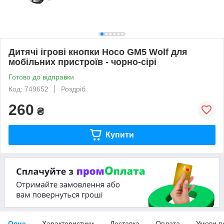
Дитячі ігрові кнопки Hoco GM5 Wolf для
мобільних пристроїв - чорно-сірі
Готово до відправки
Код: 749652
Роздріб
260
₴
Купити
Опис
Характеристики
Доставка
Оплата
Умови п