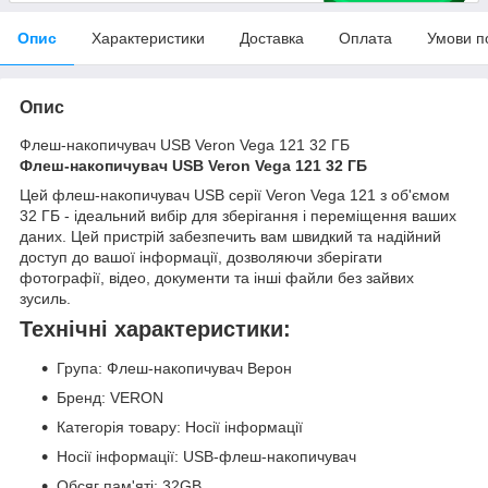
Опис
Характеристики
Доставка
Оплата
Умови п
Опис
Флеш-накопичувач USB Veron Vega 121 32 ГБ
Флеш-накопичувач USB Veron Vega 121 32 ГБ
Цей флеш-накопичувач USB серії Veron Vega 121 з об'ємом
32 ГБ - ідеальний вибір для зберігання і переміщення ваших
даних. Цей пристрій забезпечить вам швидкий та надійний
доступ до вашої інформації, дозволяючи зберігати
фотографії, відео, документи та інші файли без зайвих
зусиль.
Технічні характеристики:
Група: Флеш-накопичувач Верон
Бренд: VERON
Категорія товару: Носії інформації
Носії інформації: USB-флеш-накопичувач
Обсяг пам'яті: 32GB