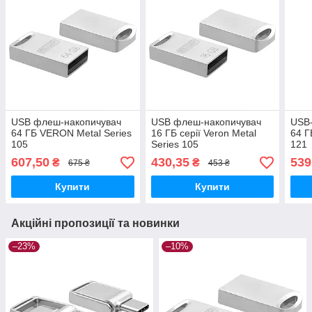
USB флеш-накопичувач
USB флеш-накопичувач
USB
64 ГБ VERON Metal Series
16 ГБ серії Veron Metal
64 Г
105
Series 105
121
607,50
430,35
539
₴
₴
675 ₴
453 ₴
Купити
Купити
Акційні пропозиції та новинки
–23%
–10%