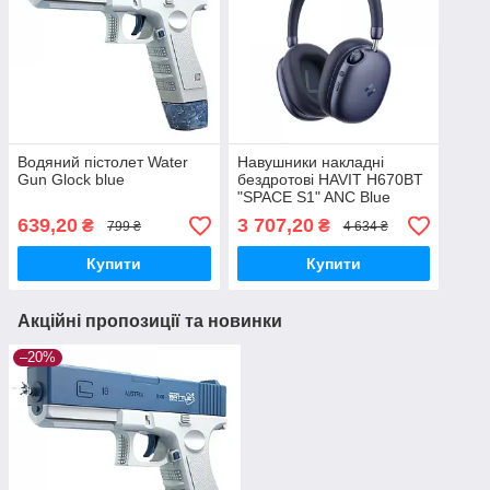
Водяний пістолет Water
Навушники накладні
Gun Glock blue
бездротові HAVIT H670BT
"SPACE S1" ANC Blue
639,20
3 707,20
₴
₴
799 ₴
4 634 ₴
Купити
Купити
Акційні пропозиції та новинки
–20%