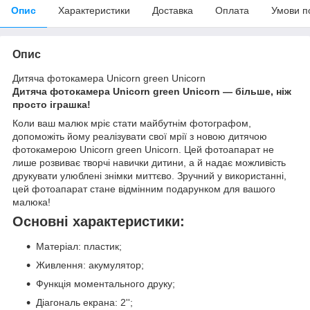
Опис
Характеристики
Доставка
Оплата
Умови п
Опис
Дитяча фотокамера Unicorn green Unicorn
Дитяча фотокамера Unicorn green Unicorn — більше, ніж
просто іграшка!
Коли ваш малюк мріє стати майбутнім фотографом,
допоможіть йому реалізувати свої мрії з новою дитячою
фотокамерою Unicorn green Unicorn. Цей фотоапарат не
лише розвиває творчі навички дитини, а й надає можливість
друкувати улюблені знімки миттєво. Зручний у використанні,
цей фотоапарат стане відмінним подарунком для вашого
малюка!
Основні характеристики:
Матеріал: пластик;
Живлення: акумулятор;
Функція моментального друку;
Діагональ екрана: 2'';