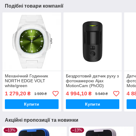
Подібні товари компанії
Механічний Годинник
Бездротовий датчик руху з
Датч
NORTH EDGE VOLT
фотокамерою Ajax
фот
white/green
MotionCam (PhOD)
Moti
Чорний
1 279,20
4 994,10
4 8
₴
₴
1 599 ₴
5 549 ₴
Купити
Купити
Акційні пропозиції та новинки
–13%
–13%