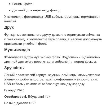
Режим: фото;
Дисплей для перегляду фото;
У комплекті: фотоапарат, USB кабель, ремінець, термопапір і
наліпки.
Друк
Функція моментального друку дозволяє отримувати знімки за
кілька секунд. У комплекті є термопапір, а наліпки допоможуть
прикрасити улюблені фото.
Мультимедіа
Фотоапарат підтримує зйомку фото. Вбудований 2-дюймовий
дисплей дає змогу переглядати зображення перед друком.
Зручність
Легкий пластиковий корпус, зручний ремінець і акумуляторне
живлення роблять фотоапарат комфортним у використанні.
USB-кабель у комплекті забезпечує швидку зарядку.
Бренд:
PRC
Особливості:
Вбудовані ігри
Розмір дисплея:
2''