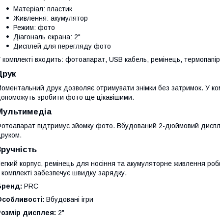
Матеріал: пластик
Живлення: акумулятор
Режим: фото
Діагональ екрана: 2"
Дисплей для перегляду фото
 комплекті входить: фотоапарат, USB кабель, ремінець, термопапір 
Друк
оментальний друк дозволяє отримувати знімки без затримок. У комп
опоможуть зробити фото ще цікавішими.
Мультимедіа
отоапарат підтримує зйомку фото. Вбудований 2-дюймовий диспл
руком.
Зручність
егкий корпус, ремінець для носіння та акумуляторне живлення ро
 комплекті забезпечує швидку зарядку.
Бренд:
PRC
Особливості:
Вбудовані ігри
Розмір дисплея:
2"