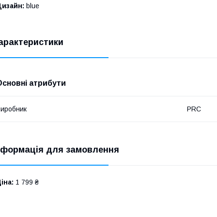
Дизайн:
blue
арактеристики
Основні атрибути
иробник
PRC
нформація для замовлення
іна:
1 799 ₴