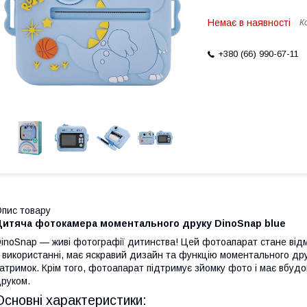
Немає в наявності
К
+380 (66) 990-67-11
пис товару
Дитяча фотокамера моментального друку DinoSnap blue
inoSnap — живі фотографії дитинства! Цей фотоапарат стане відм
 використанні, має яскравий дизайн та функцію моментального др
атримок. Крім того, фотоапарат підтримує зйомку фото і має вбу
руком.
Основні характеристики: