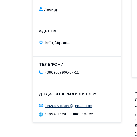
Леонід
Київ, Україна
+380 (66) 990-67-11
О
lenyatsvetkov@gmail.com
D
у
https://t.me/building_space
з
д