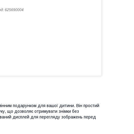
од:
625690004
інним подарунком для вашої дитини. Він простий
уку, що дозволяє отримувати знімки без
дований дисплей для перегляду зображень перед