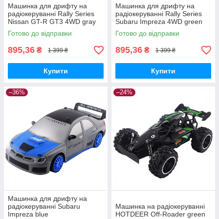
Машинка для дрифту на
Машинка для дрифту на
радіокеруванні Rally Series
радіокеруванні Rally Series
Nissan GT-R GT3 4WD gray
Subaru Impreza 4WD green
Готово до відправки
Готово до відправки
895,36
895,36
₴
₴
1 399 ₴
1 399 ₴
Купити
Купити
–36%
–24%
Машинка для дрифту на
радіокеруванні Subaru
Машинка на радіокеруванні
Impreza blue
HOTDEER Off-Roader green