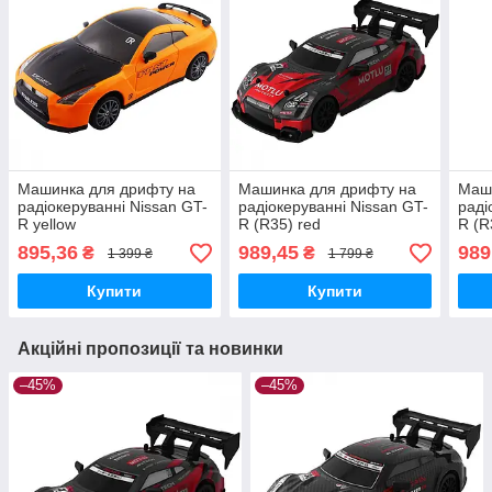
Машинка для дрифту на
Машинка для дрифту на
Маш
радіокеруванні Nissan GT-
радіокеруванні Nissan GT-
раді
R yellow
R (R35) red
R (R
895,36
989,45
989
₴
₴
1 399 ₴
1 799 ₴
Купити
Купити
Акційні пропозиції та новинки
–45%
–45%