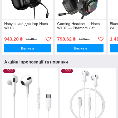
Навушники для ігор Hoco
Gaming Headset — Hoco
Blue
W113
W107 — Phantom Cat
W65 
943,20
798,62
1 4
₴
₴
1 048 ₴
1 094 ₴
Купити
Купити
Акційні пропозиції та новинки
–20%
–20%