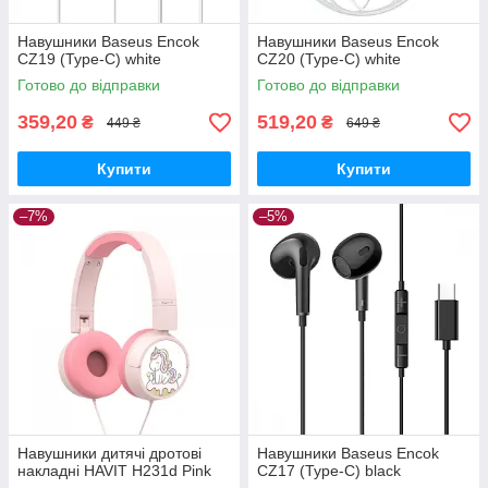
Навушники Baseus Encok
Навушники Baseus Encok
CZ19 (Type-C) white
CZ20 (Type-C) white
Готово до відправки
Готово до відправки
359,20
519,20
₴
₴
449 ₴
649 ₴
Купити
Купити
–7%
–5%
Навушники дитячі дротові
Навушники Baseus Encok
накладні HAVIT H231d Pink
CZ17 (Type-C) black