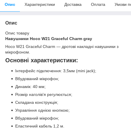
Опис
Характеристики
Доставка
Оплата
Умови п
Опис
Опис товару
Навушники Hoco W21 Graceful Charm gray
Hoco W21 Graceful Charm — дротові накладні навушники з
мікрофоном.
Основні характеристики:
Інтерфейс підключення: 3,5мм (mini jack);
Вбудований мікрофон;
Динамік: 40 мм;
Розмір наголів'я регулюється;
Складана конструкція;
Управління однією кнопкою;
Вбудований мікрофон;
Еластичний кабель 1,2 м.