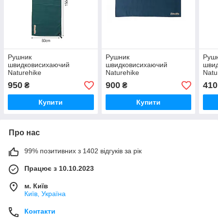
Рушник
Рушник
Руш
швидковисихаючий
швидковисихаючий
шви
Naturehike
Naturehike
Natu
CNK2300SS010, 156*80,
CNK2300SS010, 156*80,
CNK2
950
900
410
₴
₴
темно-зелений
темно-синій
пом
Купити
Купити
Про нас
99% позитивних з 1402 відгуків за рік
Працює з 10.10.2023
м. Київ
Київ, Україна
Контакти