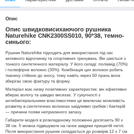
Опис
Опис швидковисихаючого рушника
Naturehike CNK2300SS010, 90*38, темно-
синього:
Рушник Naturehike підходить для використання під час
активного відпочинку та спортивних тренувань. Він шиється з
тонкого синтетичного матеріалу. У його складі: поліамід (70%)
і поліефірне волокно (30%). Комбінація цих волокон робить
тканину стійкою до зносу, тому навіть через 50 прань вона
зберігає свою фактуру та форму.
Матеріал має низку позитивних характеристик: він ефективно
вбирає вологу та швидко висихає. У сукупності з
антибактеріальними властивостями це виключає можливість
розвитку в синтетичних волокнах шкідливих грибків і бактерій
— причини появи неприємного запаху.
Габарити моделі в розкладеному положенні досягають 90 х
38 см. Її можна підвішувати на гачок завдяки пришитій петлі.
Після використання рушник складається до розмірів 12 х 7 см.