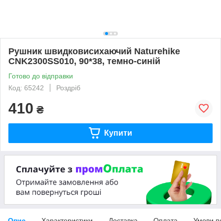
Рушник швидковисихаючий Naturehike
CNK2300SS010, 90*38, темно-синій
Готово до відправки
Код: 65242
Роздріб
410
₴
Купити
Опис
Характеристики
Доставка
Оплата
Умови п