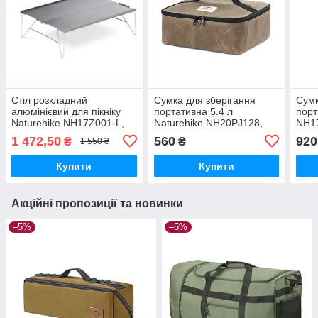
Стіл розкладний
Сумка для зберігання
Сумк
алюмінієвий для пікніку
портативна 5.4 л
порт
Naturehike NH17Z001-L,
Naturehike NH20PJ128,
NH17
34х25 см, сірий
коричнева
темн
1 472,50
560
920
₴
₴
1 550 ₴
Купити
Купити
Акційні пропозиції та новинки
–5%
–5%