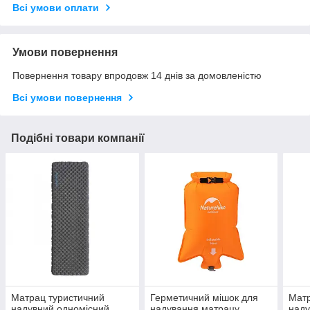
Всі умови оплати
Умови повернення
Повернення товару впродовж 14 днів за домовленістю
Всі умови повернення
Подібні товари компанії
Матрац туристичний
Герметичний мішок для
Матр
надувний одномісний
надування матрацу
наду