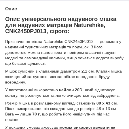
Опис
Опис універсального надувного мішка
для надувних матраців Naturehike,
CNK2450PJ013, сірого:
Призначення мішка Naturehike CNK2450PJ013 — допомога у
надуванні туристичних матраців та подушок. З його
допомогою можна наповнювати повітрям класичні надувні
моделі та самонадувні килимки, якщо хочеться додати виробу
ще більшої щільності.
Мішок сумісний з клапанами діаметром
2.1 см
. Клапан мішка
захищений заглушкою, яка запобігає попаданню бруду
всередину.
У виготовленні використано
нейлон 20D
, який відштовхує
вологу, не розтягується та легко очищається від забруднень.
Розмір мішка в розкладеному вигляді становить
80 х 43 см
.
Після використання він складається до розмірів 48 х 13 см.
Вага —
лише 70 г
, що робить його невідчутним під час
носіння.
У похідних умовах аксесуар
можна використовувати як