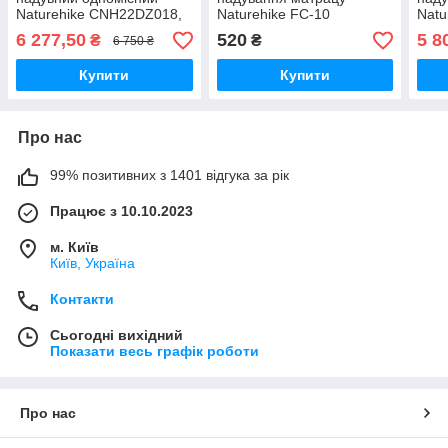
Naturehike CNH22DZ018,
Naturehike FC-10
Natu
надлегкий, 183x64x7 см,
(NH19Q033-D) orange
надл
6 277,50
520
5 8
₴
₴
6 750 ₴
чорний, для туризму із
зеле
мішком для надування
мішк
Купити
Купити
Про нас
99% позитивних з 1401 відгука за рік
Працює з 10.10.2023
м. Київ
Київ, Україна
Контакти
Сьогодні вихідний
Показати весь графік роботи
Про нас