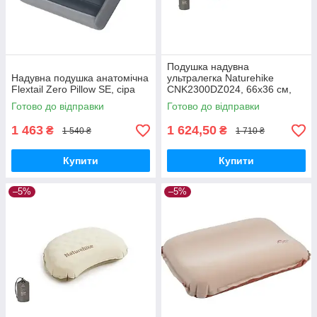
Подушка надувна
Надувна подушка анатомічна
ультралегка Naturehike
Flextail Zero Pillow SE, сіра
CNK2300DZ024, 66х36 см,
бежева
Готово до відправки
Готово до відправки
1 463
1 624,50
₴
₴
1 540 ₴
1 710 ₴
Купити
Купити
–5%
–5%