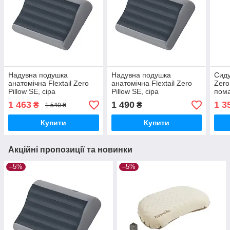
Надувна подушка
Надувна подушка
Сиду
анатомічна Flextail Zero
анатомічна Flextail Zero
Zero
Pillow SE, сіра
Pillow SE, сіра
пом
1 463
1 490
1 3
₴
₴
1 540 ₴
Купити
Купити
Акційні пропозиції та новинки
–5%
–5%