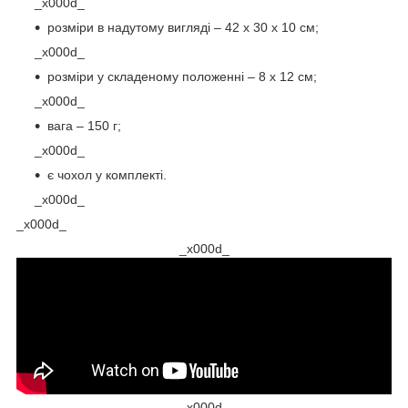
_x000d_
розміри в надутому вигляді – 42 х 30 х 10 см;
_x000d_
розміри у складеному положенні – 8 х 12 см;
_x000d_
вага – 150 г;
_x000d_
є чохол у комплекті.
_x000d_
_x000d_
_x000d_
_x000d_