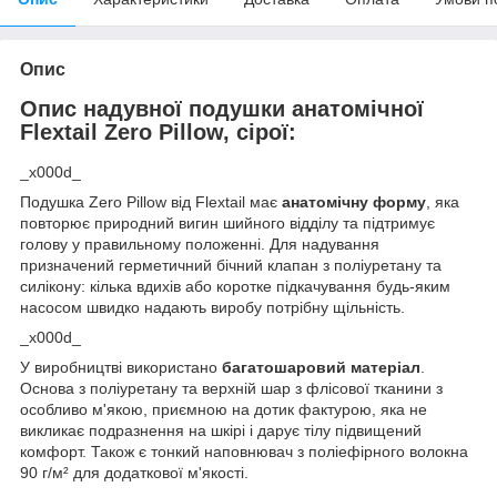
Опис
Опис надувної подушки анатомічної
Flextail Zero Pillow, сірої:
_x000d_
Подушка Zero Pillow від Flextail має
анатомічну форму
, яка
повторює природний вигин шийного відділу та підтримує
голову у правильному положенні. Для надування
призначений герметичний бічний клапан з поліуретану та
силікону: кілька вдихів або коротке підкачування будь-яким
насосом швидко надають виробу потрібну щільність.
_x000d_
У виробництві використано
багатошаровий матеріал
.
Основа з поліуретану та верхній шар з флісової тканини з
особливо м'якою, приємною на дотик фактурою, яка не
викликає подразнення на шкірі і дарує тілу підвищений
комфорт. Також є тонкий наповнювач з поліефірного волокна
90 г/м² для додаткової м'якості.