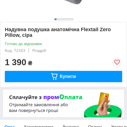
Надувна подушка анатомічна Flextail Zero
Pillow, сіра
Готово до відправки
Код: 72163
Роздріб
1 390
₴
Купити
Опис
Характеристики
Доставка
Оплата
Умови п