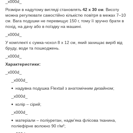
_x000d_
Розміри в надутому вигляді становлять
42 х 30 см
. Висоту
можна регулювати самостійно кількістю повітря в межах 7–10
см. Вага подушки не перевищує 150 г, тому її зручно брати в
похід, на дачу або в поїздку на машині.
_x000d_
У комплекті є сумка-чохол 8 х 12 см, який захищає виріб від
бруду, води та пошкоджень.
_x000d_
Характеристики:
_x000d_
_x000d_
надувна подушка Flextail з анатомічним дизайном;
_x000d_
колір – сірий;
_x000d_
матеріали – поліуретан, надм'яка флісова тканина,
поліефірне волокно 90 г/м²;