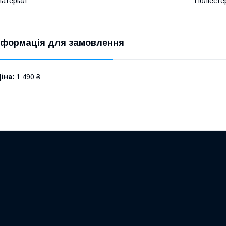
атеріал
Поліесте
нформація для замовлення
іна:
1 490 ₴