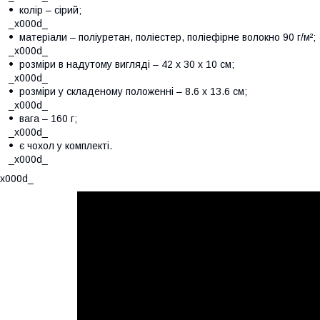
колір – сірий;
_x000d_
матеріали – поліуретан, поліестер, поліефірне волокно 90 г/м²;
_x000d_
розміри в надутому вигляді – 42 х 30 х 10 см;
_x000d_
розміри у складеному положенні – 8.6 х 13.6 см;
_x000d_
вага – 160 г;
_x000d_
є чохол у комплекті.
_x000d_
x000d_