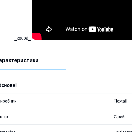
_x000d_
арактеристики
Основні
иробник
Flextail
олір
Сірий