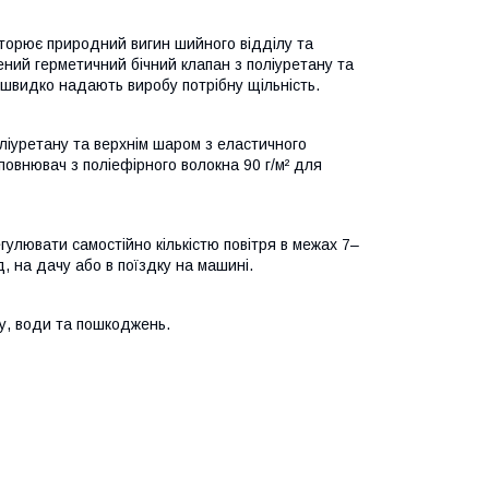
вторює природний вигин шийного відділу та
ний герметичний бічний клапан з поліуретану та
м швидко надають виробу потрібну щільність.
оліуретану та верхнім шаром з еластичного
повнювач з поліефірного волокна 90 г/м² для
гулювати самостійно кількістю повітря в межах 7–
д, на дачу або в поїздку на машині.
ду, води та пошкоджень.