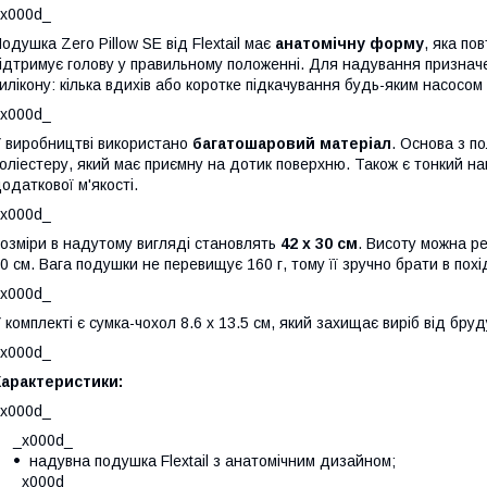
x000d_
одушка Zero Pillow SE від Flextail має
анатомічну форму
, яка по
ідтримує голову у правильному положенні. Для надування призначе
илікону: кілька вдихів або коротке підкачування будь-яким насосо
x000d_
 виробництві використано
багатошаровий матеріал
. Основа з п
оліестеру, який має приємну на дотик поверхню. Також є тонкий на
одаткової м'якості.
x000d_
озміри в надутому вигляді становлять
42 х 30 см
. Висоту можна ре
0 см. Вага подушки не перевищує 160 г, тому її зручно брати в похі
x000d_
 комплекті є сумка-чохол 8.6 х 13.5 см, який захищає виріб від бру
x000d_
Характеристики:
x000d_
_x000d_
надувна подушка Flextail з анатомічним дизайном;
_x000d_