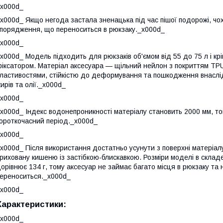
x000d_
x000d_ Якщо негода застала зненацька під час пішої подорожі, ч
порядження, що переноситься в рюкзаку._x000d_
x000d_
x000d_ Модель підходить для рюкзаків об'ємом від 55 до 75 л і к
іксатором. Матеріал аксесуара — щільний нейлон з покриттям TP
ластивостями, стійкістю до деформування та пошкодження внаслід
ирів та олії._x000d_
x000d_
x000d_ Індекс водонепроникності матеріалу становить 2000 мм, то
ороткочасний період._x000d_
x000d_
x000d_ Після використання достатньо усунути з поверхні матеріалу
риховану кишеню із застібкою-блискавкою. Розміри моделі в складе
орівнює 134 г, тому аксесуар не займає багато місця в рюкзаку та
ереноситься._x000d_
x000d_
Характеристики:
x000d_