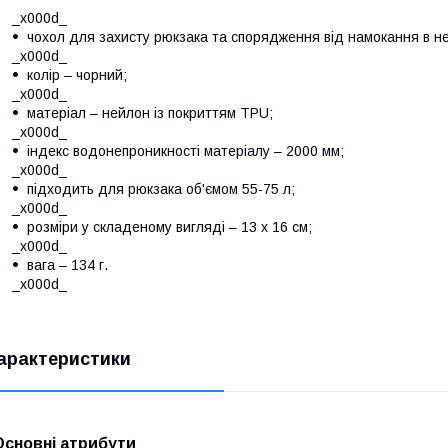
_x000d_
чохол для захисту рюкзака та спорядження від намокання в н
_x000d_
колір – чорний;
_x000d_
матеріал – нейлон із покриттям TPU;
_x000d_
індекс водонепроникності матеріалу – 2000 мм;
_x000d_
підходить для рюкзака об'ємом 55-75 л;
_x000d_
розміри у складеному вигляді – 13 х 16 см;
_x000d_
вага – 134 г.
_x000d_
арактеристики
Основні атрибути