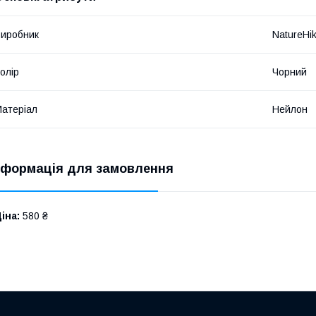
иробник
NatureHi
олір
Чорний
атеріал
Нейлон
нформація для замовлення
іна:
580 ₴