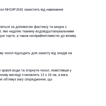
охол NH19PJ041 захистить від намокання
ріпиться за допомогою фастексу та шнура з
U, яке наділяє тканину водовідштовхувальними
ок тертя, а також несприйнятливістю до впливу
му чохол підходить для захисту від опадів на
 краплі води та згорнути чохол, помістивши у
ному вигляді становлять 13 х 16 см, а вага
 не обтяжує вагу спорядження, що