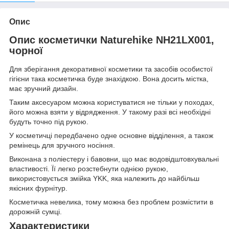
Опис
Опис косметички Naturehike NH21LX001,
чорної
Для зберігання декоративної косметики та засобів особистої
гігієни така косметичка буде знахідкою. Вона досить містка,
має зручний дизайн.
Таким аксесуаром можна користуватися не тільки у походах,
його можна взяти у відрядження. У такому разі всі необхідні
будуть точно під рукою.
У косметичці передбачено одне основне відділення, а також
ремінець для зручного носіння.
Виконана з поліестеру і бавовни, що має водовідштовхувальні
властивості. Її легко розстебнути однією рукою,
використовується змійка YKK, яка належить до найбільш
якісних фурнітур.
Косметичка невелика, тому можна без проблем розмістити в
дорожній сумці.
Характеристики